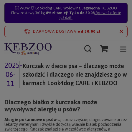
💥 WOW 💥 Look4dog CARE Wołowina, Jagnięcina i KEBZOO
Flow zestawy 3x1kg
8% zł taniej! Tylko do 30.08
Sprawdź ofertę
już dziś!
DARMOWA DOSTAWA
od 50,00 zł
2025-
Kurczak w diecie psa – dlaczego może
06-
szkodzić i dlaczego nie znajdziesz go w
11
karmach Look4dog CARE i KEBZOO
Dlaczego białko z kurczaka może
wywoływać alergię u psów?
Alergie pokarmowe u psów
są coraz częściej diagnozowane przez
lekarzy weterynarii i zwykle dotyczą właśnie białek pochodzenia
zwierzęcego. Kurczak znalazł się w czołówce alergenów, a