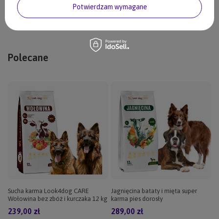
Dzięki temu dajemy Ci pewność, że w misce Twojego psa znajduje
Potwierdzam wymagane
się to, co najlepsze – bez kompromisów, bez popularnych
alergenów i bez zbędnych dodatków.
Polecane
Sucha karma Look4dog CARE
Jagnięcina bataty i mięta super
Wołowina bez zbóż i kurczaka 12 kg
karma pies dorosły
239,00 zł
289,00 zł