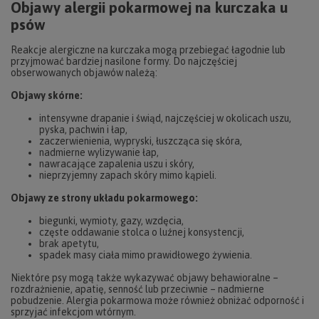
Objawy alergii pokarmowej na kurczaka u
psów
Reakcje alergiczne na kurczaka mogą przebiegać łagodnie lub
przyjmować bardziej nasilone formy. Do najczęściej
obserwowanych objawów należą:
Objawy skórne:
intensywne drapanie i świąd, najczęściej w okolicach uszu,
pyska, pachwin i łap,
zaczerwienienia, wypryski, łuszcząca się skóra,
nadmierne wylizywanie łap,
nawracające zapalenia uszu i skóry,
nieprzyjemny zapach skóry mimo kąpieli.
Objawy ze strony układu pokarmowego:
biegunki, wymioty, gazy, wzdęcia,
częste oddawanie stolca o luźnej konsystencji,
brak apetytu,
spadek masy ciała mimo prawidłowego żywienia.
Niektóre psy mogą także wykazywać objawy behawioralne –
rozdrażnienie, apatię, senność lub przeciwnie – nadmierne
pobudzenie. Alergia pokarmowa może również obniżać odporność i
sprzyjać infekcjom wtórnym.