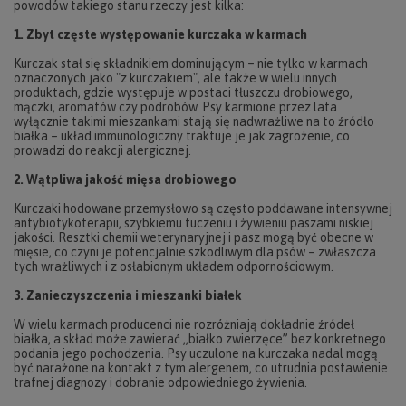
powodów takiego stanu rzeczy jest kilka:
1. Zbyt częste występowanie kurczaka w karmach
Kurczak stał się składnikiem dominującym – nie tylko w karmach
oznaczonych jako "z kurczakiem", ale także w wielu innych
produktach, gdzie występuje w postaci tłuszczu drobiowego,
mączki, aromatów czy podrobów. Psy karmione przez lata
wyłącznie takimi mieszankami stają się nadwrażliwe na to źródło
białka – układ immunologiczny traktuje je jak zagrożenie, co
prowadzi do reakcji alergicznej.
2. Wątpliwa jakość mięsa drobiowego
Kurczaki hodowane przemysłowo są często poddawane intensywnej
antybiotykoterapii, szybkiemu tuczeniu i żywieniu paszami niskiej
jakości. Resztki chemii weterynaryjnej i pasz mogą być obecne w
mięsie, co czyni je potencjalnie szkodliwym dla psów – zwłaszcza
tych wrażliwych i z osłabionym układem odpornościowym.
3. Zanieczyszczenia i mieszanki białek
W wielu karmach producenci nie rozróżniają dokładnie źródeł
białka, a skład może zawierać „białko zwierzęce” bez konkretnego
podania jego pochodzenia. Psy uczulone na kurczaka nadal mogą
być narażone na kontakt z tym alergenem, co utrudnia postawienie
trafnej diagnozy i dobranie odpowiedniego żywienia.