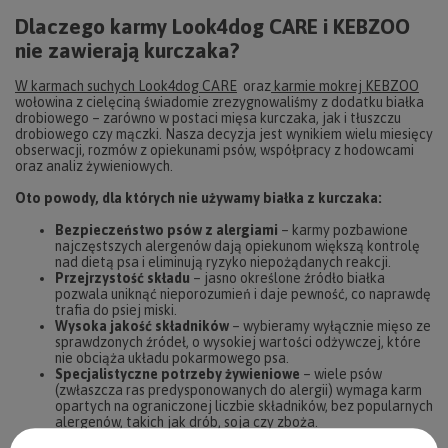
Dlaczego karmy Look4dog CARE i KEBZOO
nie zawierają kurczaka?
W karmach suchych Look4dog CARE
oraz
karmie mokrej KEBZOO
wołowina z cielęciną świadomie zrezygnowaliśmy z dodatku białka
drobiowego – zarówno w postaci mięsa kurczaka, jak i tłuszczu
drobiowego czy mączki. Nasza decyzja jest wynikiem wielu miesięcy
obserwacji, rozmów z opiekunami psów, współpracy z hodowcami
oraz analiz żywieniowych.
Oto powody, dla których nie używamy białka z kurczaka:
Bezpieczeństwo psów z alergiami
– karmy pozbawione
najczęstszych alergenów dają opiekunom większą kontrolę
nad dietą psa i eliminują ryzyko niepożądanych reakcji.
Przejrzystość składu
– jasno określone źródło białka
pozwala uniknąć nieporozumień i daje pewność, co naprawdę
trafia do psiej miski.
Wysoka jakość składników
– wybieramy wyłącznie mięso ze
sprawdzonych źródeł, o wysokiej wartości odżywczej, które
nie obciąża układu pokarmowego psa.
Specjalistyczne potrzeby żywieniowe
– wiele psów
(zwłaszcza ras predysponowanych do alergii) wymaga karm
opartych na ograniczonej liczbie składników, bez popularnych
alergenów, takich jak drób, soja czy zboża.