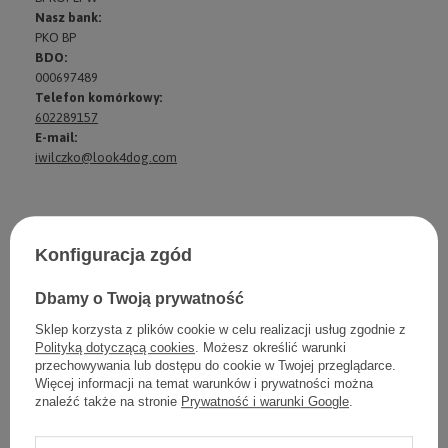
Nasz bank:
PKO BP
BDO:
000697489
Telefon komórkowy:
602289157
E-mail:
iwilczko@look4dog.com
Konfiguracja zgód
Dbamy o Twoją prywatność
Sklep korzysta z plików cookie w celu realizacji usług zgodnie z
Polityką dotyczącą cookies
. Możesz określić warunki
przechowywania lub dostępu do cookie w Twojej przeglądarce.
Więcej informacji na temat warunków i prywatności można
znaleźć także na stronie
Prywatność i warunki Google
.