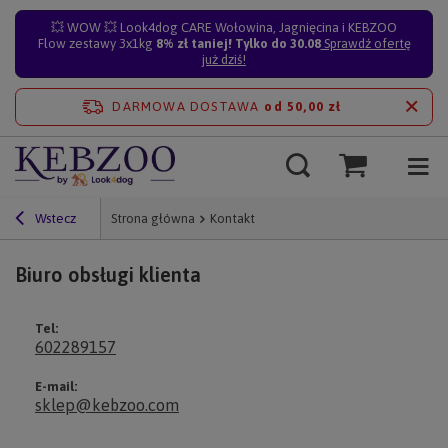
💥 WOW 💥 Look4dog CARE Wołowina, Jagnięcina i KEBZOO
Flow zestawy 3x1kg
8% zł taniej! Tylko do 30.08
Sprawdź ofertę
już dziś!
DARMOWA DOSTAWA
od 50,00 zł
Wstecz
Strona główna
Kontakt
Biuro obsługi klienta
Tel:
602289157
E-mail:
sklep@kebzoo.com