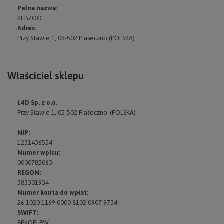
Pełna nazwa:
KEBZOO
Adres:
Przy Stawie 1
,
05-502 Piaseczno
(POLSKA)
Właściciel sklepu
L4D Sp. z o.o.
Przy Stawie 1
, 05-502 Piaseczno
(POLSKA)
NIP:
1231436554
Numer wpisu:
0000785063
REGON:
383301934
Numer konta do wpłat:
26 1020 1169 0000 8102 0907 9734
SWIFT:
BPKOPLPW