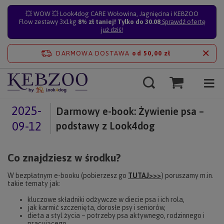
💥 WOW 💥 Look4dog CARE Wołowina, Jagnięcina i KEBZOO
Flow zestawy 3x1kg
8% zł taniej! Tylko do 30.08
Sprawdź ofertę
już dziś!
DARMOWA DOSTAWA
od 50,00 zł
2025-
Darmowy e-book: Żywienie psa –
09-12
podstawy z Look4dog
Co znajdziesz w środku?
W bezpłatnym e-booku (pobierzesz go
TUTAJ>>>
) poruszamy m.in.
takie tematy jak:
kluczowe składniki odżywcze w diecie psa i ich rola,
jak karmić szczenięta, dorosłe psy i seniorów,
dieta a styl życia – potrzeby psa aktywnego, rodzinnego i
pracującego,