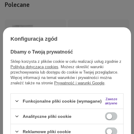
Polecane
Konfiguracja zgód
Dbamy o Twoją prywatność
Sklep korzysta z plików cookie w celu realizacji usług zgodnie z
Polityką dotyczącą cookies
. Możesz określić warunki
przechowywania lub dostępu do cookie w Twojej przeglądarce.
Więcej informacji na temat warunków i prywatności można
znaleźć także na stronie
Prywatność i warunki Google
.
Sucha karma Look4dog CARE
Jagnięcina mięta i bataty bez zbóż
Wołowina bez zbóż i kurczaka 12 kg
pies dorosły
249,00 zł
169,00 zł
Zawsze
Funkcjonalne pliki cookie (wymagane)
aktywne
31500
pkt.
16900
pkt.
Analityczne pliki cookie
Reklamowe pliki cookie