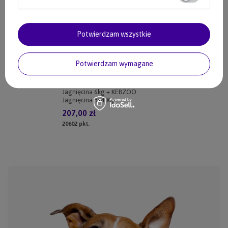
Potwierdzam wszystkie
Potwierdzam wymagane
Zestaw: Karma Look4dog CARE
Jagnięcina 6kg + KEBZOO
Jagnięcina 3x400g
207,00 zł
20602
pkt.