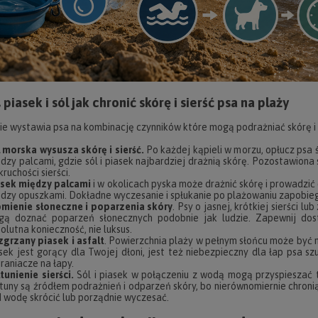
 piasek i sól jak chronić skórę i sierść psa na plaży
e wystawia psa na kombinację czynników które mogą podrażniać skórę i 
 morska wysusza skórę i sierść.
Po każdej kąpieli w morzu, opłucz psa 
dzy palcami, gdzie sól i piasek najbardziej drażnią skórę. Pozostawiona
kruchości sierści.
asek między palcami
i w okolicach pyska może drażnić skórę i prowadzić
dzy opuszkami. Dokładne wyczesanie i spłukanie po plażowaniu zapobie
mienie słoneczne i poparzenia skóry
. Psy o jasnej, krótkiej sierści l
gą doznać poparzeń słonecznych podobnie jak ludzie. Zapewnij dos
olutna konieczność, nie luksus.
grzany piasek i asfalt
. Powierzchnia plaży w pełnym słońcu może być 
sek jest gorący dla Twojej dłoni, jest też niebezpieczny dla łap psa 
raniacze na łapy.
tunienie sierści.
Sól i piasek w połączeniu z wodą mogą przyspieszać t
tuny są źródłem podrażnień i odparzeń skóry, bo nierównomiernie chron
 wodę skrócić lub porządnie wyczesać.