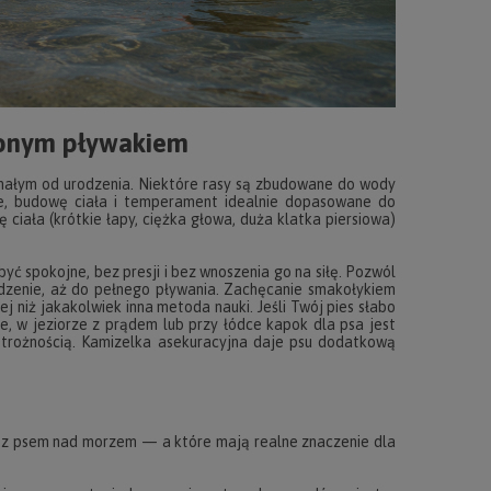
zonym pływakiem
nałym od urodzenia. Niektóre rasy są zbudowane do wody
e, budowę ciała i temperament idealnie dopasowane do
ę ciała (krótkie łapy, ciężka głowa, duża klatka piersiowa)
yć spokojne, bez presji i bez wnoszenia go na siłę. Pozwól
dzenie, aż do pełnego pływania. Zachęcanie smakołykiem
 niż jakakolwiek inna metoda nauki. Jeśli Twój pies słabo
e, w jeziorze z prądem lub przy łódce kapok dla psa jest
strożnością. Kamizelka asekuracyjna daje psu dodatkową
h z psem nad morzem — a które mają realne znaczenie dla