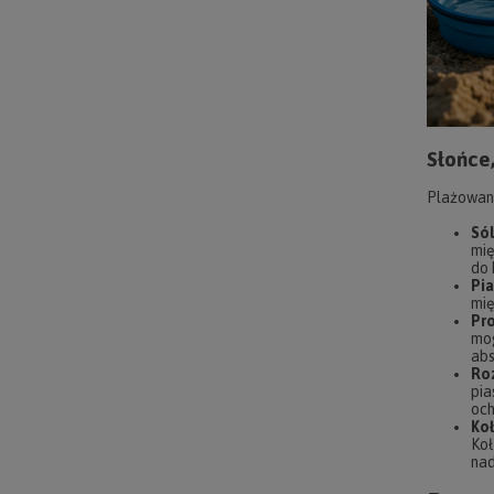
Słońce,
Plażowani
Sól
mię
do 
Pi
mię
Pro
mo
abs
Roz
pia
och
Koł
Koł
nad