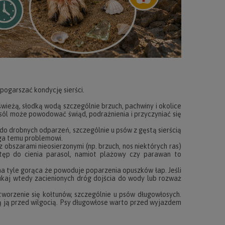
pogarszać kondycję sierści.
świeżą, słodką wodą szczególnie brzuch, pachwiny i okolice
 sól może powodować świąd, podrażnienia i przyczyniać się
 do drobnych odparzeń, szczególnie u psów z gęstą sierścią
ga temu problemowi.
ub z obszarami nieosierzonymi (np. brzuch, nos niektórych ras)
tęp do cienia parasol, namiot plażowy czy parawan to
na tyle gorąca że powoduje poparzenia opuszków łap. Jeśli
szukaj wtedy zacienionych dróg dojścia do wody lub rozważ
worzenie się kołtunów, szczególnie u psów długowłosych.
ią ją przed wilgocią. Psy długowłose warto przed wyjazdem