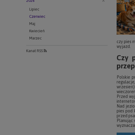
2026
Lipiec
Czerwiec
Maj
Kwiecień
Marzec
czy pies 
wyjazd.
Kanał RSS
Czy p
przep
Polskie 
regulacje
wrzesień
wieczorem
Przed wyj
interneto
Nad jezio
pies pod 
przed psa
Planując 
wyznacza 