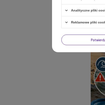
Analityczne pliki coo
Reklamowe pliki coo
Potwier