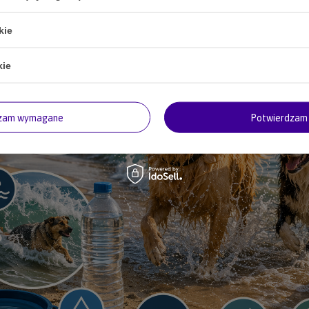
kie
kie
dzam wymagane
Potwierdzam 