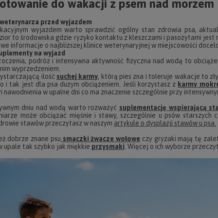
otowanie do wakacji z psem nad morzem
 weterynarza przed wyjazdem
kacyjnym wyjazdem warto sprawdzić ogólny stan zdrowia psa, aktualn
ezior to środowiska gdzie ryzyko kontaktu z kleszczami i pasożytami jest r
e informacje o najbliższej klinice weterynaryjnej w miejscowości docel
suplementy na wyjazd
oczenia, podróż i intensywna aktywność fizyczna nad wodą to obciąże
nim wyprzedzeniem.
ystarczającą ilość
suchej karmy
, którą pies zna i toleruje wakacje to
o i tak jest dla psa dużym obciążeniem. Jeśli korzystasz z
karmy mokr
 nawodnienia w upalne dni co ma znaczenie szczególnie przy intensywnym 
sywnym dniu nad wodą warto rozważyć
suplementację wspierającą st
iarze może obciążać mięśnie i stawy, szczególnie u psów starszych c
zdrowie stawów przeczytasz w naszym
artykule o dysplazji stawów u psa.
eż dobrze znane psu
smaczki żwacze wołowe
czy gryzaki mają tę zale
 w upale tak szybko jak miękkie
przysmaki
. Więcej o ich wyborze przecz