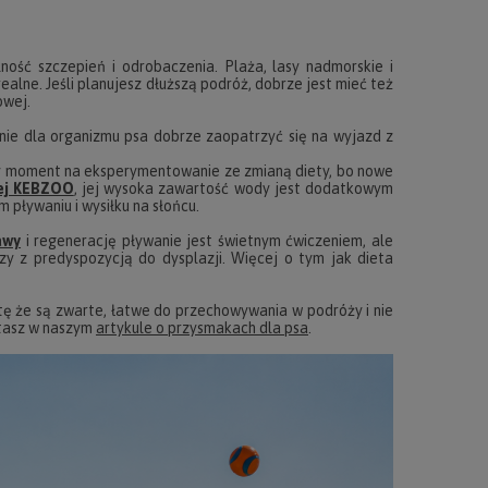
ość szczepień i odrobaczenia. Plaża, lasy nadmorskie i
ealne. Jeśli planujesz dłuższą podróż, dobrze jest mieć też
owej.
nie dla organizmu psa dobrze zaopatrzyć się na wyjazd z
 zły moment na eksperymentowanie ze zmianą diety, bo nowe
ej KEBZOO
, jej wysoka zawartość wody jest dodatkowym
pływaniu i wysiłku na słońcu.
awy
i regenerację pływanie jest świetnym ćwiczeniem, ale
zy z predyspozycją do dysplazji. Więcej o tym jak dieta
tę że są zwarte, łatwe do przechowywania w podróży i nie
ytasz w naszym
artykule o przysmakach dla psa
.