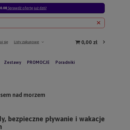
0.08
Sprawdź ofertę już dziś!
0,00 zł
j się
Listy zakupowe
Zestawy
PROMOCJE
Poradniki
z psem nad morzem
dy, bezpieczne pływanie i wakacje
m