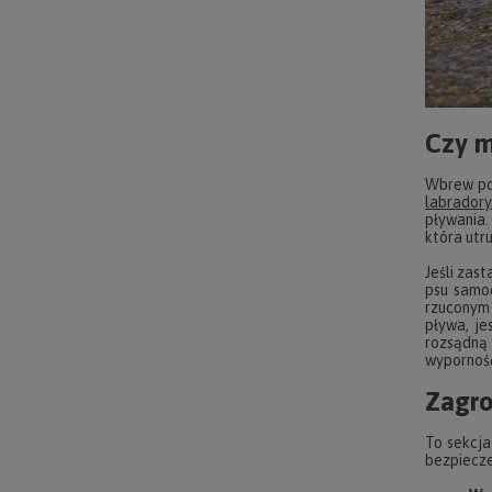
Czy m
Wbrew pow
labradory
pływania.
która utr
Jeśli zas
psu samod
rzuconym 
pływa, je
rozsądną 
wyporność
Zagro
To sekcja
bezpiecz