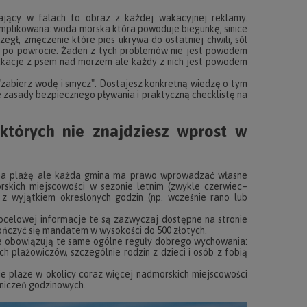
gający w falach to obraz z każdej wakacyjnej reklamy.
mplikowana: woda morska która powoduje biegunkę, sinice
rzegł, zmęczenie które pies ukrywa do ostatniej chwili, sól
ń po powrocie. Żaden z tych problemów nie jest powodem
kacje z psem nad morzem ale każdy z nich jest powodem
ą "zabierz wodę i smycz". Dostajesz konkretną wiedzę o tym
e zasady bezpiecznego pływania i praktyczną checklistę na
tórych nie znajdziesz wprost w
 na plażę ale każda gmina ma prawo wprowadzać własne
rskich miejscowości w sezonie letnim (zwykle czerwiec–
 wyjątkiem określonych godzin (np. wcześnie rano lub
celowej informacje te są zazwyczaj dostępne na stronie
ończyć się mandatem w wysokości do 500 złotych.
le obowiązują te same ogólne reguły dobrego wychowania:
ch plażowiczów, szczególnie rodzin z dzieci i osób z fobią
ie plaże w okolicy coraz więcej nadmorskich miejscowości
aniczeń godzinowych.