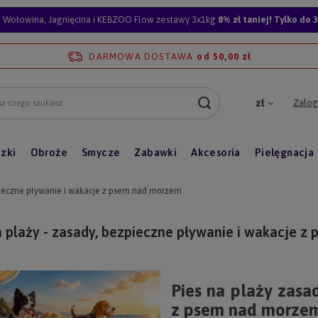
Wołowina, Jagnięcina i KEBZOO Flow zestawy 3x1kg
8% zł taniej! Tylko do 3
DARMOWA DOSTAWA
od 50,00 zł
Zalogu
zł
zki
Obroże
Smycze
Zabawki
Akcesoria
Pielęgnacja
zpieczne pływanie i wakacje z psem nad morzem
a plaży - zasady, bezpieczne pływanie i wakacje 
Pies na plaży zasa
z psem nad morze