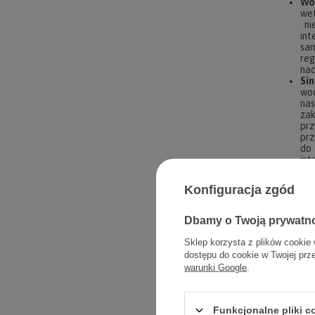
Wo
we
nie
int
sam
reg
nad
Si
wod
nas
zak
prz
prz
do 
int
Si
doś
Konfiguracja zgód
wch
nar
Zm
Dbamy o Twoją prywatn
pił
pod
Sklep korzysta z plików cookie 
prz
dostępu do cookie w Twojej prz
Daw
warunki Google
.
pow
Ska
Por
pod
Funkcjonalne pliki 