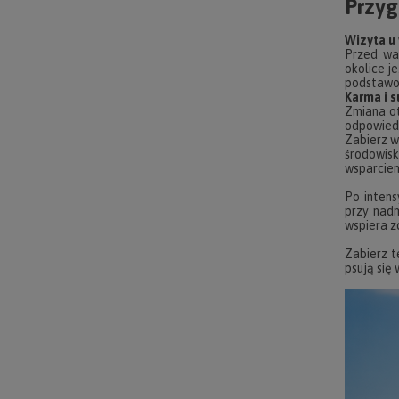
Przyg
Wizyta u
Przed wa
okolice j
podstawow
Karma i 
Zmiana ot
odpowied
Zabierz w
środowisk
wsparciem
Po inten
przy nadm
wspiera 
Zabierz t
psują się