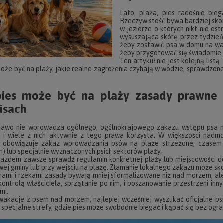
Lato, plaża, pies radośnie bie
Rzeczywistość bywa bardziej sko
w jeziorze o których nikt nie ost
wysuszająca skórę przez tydzie
żeby zostawić psa w domu na wa
żeby przygotować się świadomie.
Ten artykuł nie jest kolejną list
może być na plaży, jakie realne zagrożenia czyhają w wodzie, sprawdzon
ies może być na plaży zasady prawne k
isach
prawo nie wprowadza ogólnego, ogólnokrajowego zakazu wstępu psa
, i wiele z nich aktywnie z tego prawa korzysta. W większości nadmo
) obowiązuje zakaz wprowadzania psów na plaże strzeżone, czasem z
) lub specjalnie wyznaczonych psich sektorów plaży.
azdem zawsze sprawdź regulamin konkretnej plaży lub miejscowości do
wej gminy lub przy wejściu na plażę. Złamanie lokalnego zakazu może sk
rami i rzekami zasady bywają mniej sformalizowane niż nad morzem, a
kontrolą właściciela, sprzątanie po nim, i poszanowanie przestrzeni inny
mi.
wakacje z psem nad morzem, najlepiej wcześniej wyszukać oficjalne ps
specjalne strefy, gdzie pies może swobodnie biegać i kąpać się bez ogr