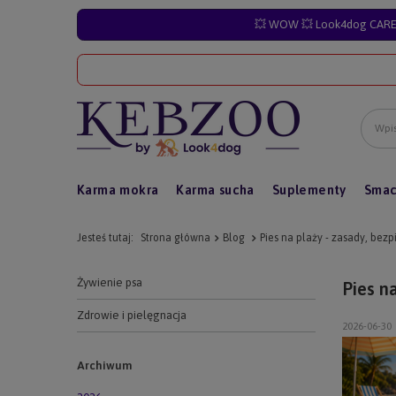
💥 WOW 💥 Look4dog CARE 
Karma mokra
Karma sucha
Suplementy
Smac
Jesteś tutaj:
Strona główna
Blog
Pies na plaży - zasady, be
Żywienie psa
Pies n
Zdrowie i pielęgnacja
2026-06-30
Archiwum