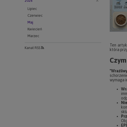
2026
Lipiec
Czerwiec
Maj
Kwiecień
Marzec
Ten artyk
Kanał RSS
która przy
Czym 
"Wrażliw
schorzeni
wymaga in
Wr
imm
odp
Ni
kon
skł
Prz
Obj
EPI