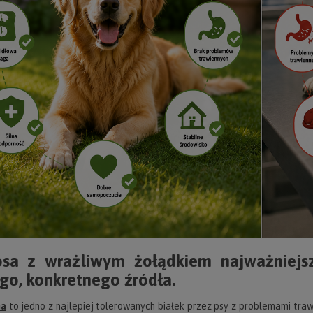
sa z wrażliwym żołądkiem najważniejsze
go, konkretnego źródła.
na
to jedno z najlepiej tolerowanych białek przez psy z problemami tr