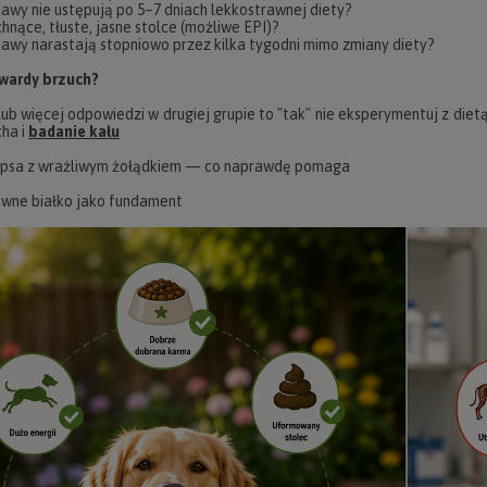
awy nie ustępują po 5–7 dniach lekkostrawnej diety?
hnące, tłuste, jasne stolce (możliwe EPI)?
awy narastają stopniowo przez kilka tygodni mimo zmiany diety?
wardy brzuch?
y lub więcej odpowiedzi w drugiej grupie to "tak" nie eksperymentuj z diet
ha i
badanie kału
a psa z wrażliwym żołądkiem — co naprawdę pomaga
wne białko jako fundament