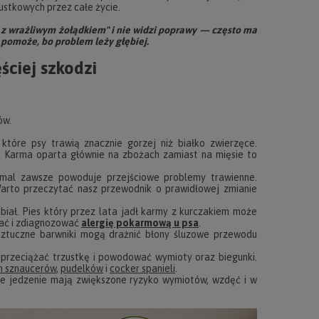
stkowych przez całe życie.
w z wrażliwym żołądkiem" i nie widzi poprawy — często ma
 pomoże, bo problem leży głębiej.
ściej szkodzi
ów.
 które psy trawią znacznie gorzej niż białko zwierzęce.
. Karma oparta głównie na zbożach zamiast na mięsie to
emal zawsze powoduje przejściowe problemy trawienne.
Warto przeczytać nasz przewodnik o prawidłowej zmianie
abiał. Pies który przez lata jadł karmy z kurczakiem może
znać i zdiagnozować
alergię pokarmową u psa
.
sztuczne barwniki mogą drażnić błony śluzowe przewodu
 przeciążać trzustkę i powodować wymioty oraz biegunki.
h sznaucerów
,
pudelków
i
cocker spanieli
.
ce jedzenie mają zwiększone ryzyko wymiotów, wzdęć i w