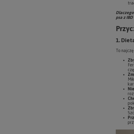
tra
Dlaczego 
psa z IBD
Przyc
1. Diet
To najczę
Zb
Fer
czę
Zm
Mik
kar
Ni
roz
Ch
pok
Zb
Szc
Pr
prz