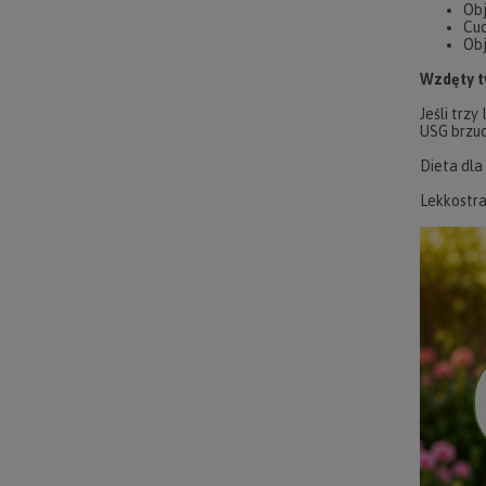
Obj
Cuc
Obj
Wzdęty t
Jeśli trz
USG brzuc
Dieta dl
Lekkostra