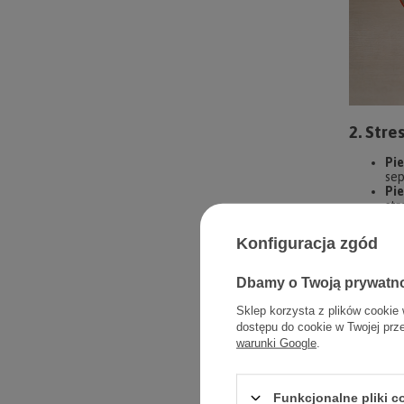
2. Stre
Pi
sep
Pi
str
Pa
pro
Konfiguracja zgód
sta
Szy
odb
Dbamy o Twoją prywatn
dzi
Sklep korzysta z plików cookie 
Objaw
dostępu do cookie w Twojej prz
warunki Google
.
Objawy k
Sporady
Funkcjonalne pliki 
posiłkach