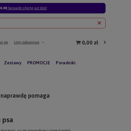
0.08
Sprawdź ofertę już dziś!
0,00 zł
j się
Listy zakupowe
Zestawy
PROMOCJE
Poradniki
óra naprawdę pomaga
 psa
ozpoznać, co go powoduje i czym karmić.