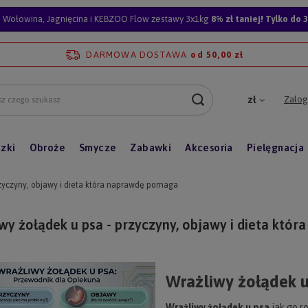
Wołowina, Jagnięcina i KEBZOO Flow zestawy 3x1kg
8% zł taniej! Tylko do 3
DARMOWA DOSTAWA
od 50,00 zł
Zalogu
zł
zki
Obroże
Smycze
Zabawki
Akcesoria
Pielęgnacja
rzyczyny, objawy i dieta która naprawdę pomaga
wy żołądek u psa - przyczyny, objawy i dieta kt
Wrażliwy żołądek u
Wrażliwy żołądek u psa
jak go r