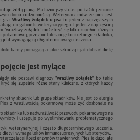
otuje żółtą pianą. Ma luźniejszy stolec po każdej zmianie
szym domu codziennością. Weterynarz mówi że pies jest
e gra.
Wrażliwy żołądek u psa
to jeden z najczęstszych
rafiają do gabinetu weterynaryjnego. I jeden z najczęściej
m "wrażliwy żołądek" może kryć się kilka zupełnie różnych
i pokarmowej, przez nietolerancję konkretnego składnika,
ą jelit wymagającą długoterminowego leczenia.
dniki karmy pomagają a jakie szkodzą i jak dobrać dietę
 pojęcie jest mylące
nigdy nie postawi diagnozy
"wrażliwy żołądek"
bo takie
kryć się zupełnie różne stany kliniczne, z których każdy
retny składnik lub grupę składników. Nie jest to alergia
. Pies z wrażliwością pokarmową może żyć doskonale na
go składnika lub nadwrażliwość przewodu pokarmowego na
 wymioty i ustępuje po wyeliminowaniu problematycznego
yki weterynaryjnej i często długoterminowego leczenia.
ie diety i wymaga leków immunosupresyjnych lub sterydów.
tarczającej ilości enzymów trawiennych. Pies je dużo, ale