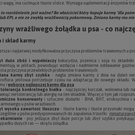
ci wagę, ma cuchnące tłuste stolce. Wymaga suplementacji enzymów trzu
to rozróżnienie jest ważne? Bo właściciel który kupuje karmę "dla psó
 lub EPI, a nie ze zwykłą wrażliwością pokarmową. Zmiana karmy mu nie
zyny wrażliwego żołądka u psa - co najczę
a i skład karmy
stsza i najłatwiej modyfikowalna przyczyna problemów trawiennych u ps
yt dużo zbóż i wypełniaczy
kukurydza, pszenica i soja to składniki
mentują w jelitach, powodując wzdęcia i nadmierne oddawanie gazów
sta przyczyna przewlekłych problemów trawiennych.
iana karmy zbyt szybka
- nagła zmiana karmy z dnia na dzień ni
roflora jelitowa potrzebuje czasu na adaptację do nowego składu. 
my i
wyborze najlepszej karmy dla psa
etolerancja konkretnego białka
- najczęściej kurczak, wołowina lub n
winąć nietolerancję lub alergię na ten składnik. Więcej o tym jak rozpo
emiczne konserwanty
i sztuczne dodatki - BHA, BHT, etoksychina i 
armowego u psów wrażliwych.
yt wysoka zawartość tłuszczu
- tłuste karmy i tłuste przysmaki mogą
zególnie u psów predysponowanych do zapalenia trzustki:
miniaturowyc
zekarmianie
- psy jedzące zbyt duże porcje lub zbyt szybko połykają
ypadku dużych ras — skrętu żołądka.