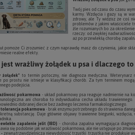
Twój pies od czasu do czasu wymi
karmy. Wzdęcia i gazy są w wa
zdrowy, ale Ty widzisz że coś ni
problemów z jakimi właściciele t
źle rozumianych bo za określenie
rzeczy: od zwykłej nadwrażliwośc
aż po przewlekłą chorobę zapaln
uł pomoże Ci zrozumieć z czym naprawdę masz do czynienia, jakie skła
niesie realne efekty.
jest wrażliwy żołądek u psa i dlaczego to
y żołądek"
to termin potoczny, nie diagnoza medyczna. Weterynarz 
e po prostu nie istnieje w klasyfikacji chorób. Za tym terminem mogą 
nego podejścia.
ażliwość pokarmowa
- układ pokarmowy psa reaguje nadmiernie na konk
unologiczna ani choroba to indywidualna cecha układu trawiennego
owiednio dobranej diecie bez żadnego leczenia farmakologicznego.
etolerancja pokarmowa
- brak enzymu potrzebnego do strawienia dane
kretną substancję. Daje głównie objawy trawienne biegunki, wzdęcia,
adnika.
ewlekłe zapalenie jelit (IBD)
- choroba zapalna wymagająca diagnost
awia się podobnie jak wrażliwość pokarmowa, ale nie ustępuje po zmian
 -
zewnątrzwydzielnicza niewydolność trzustki trzustka nie produkuje wys