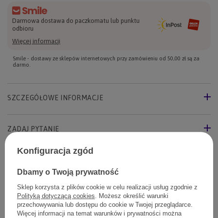
Darmowa dostawa do paczkomatu lub punktu
odbioru
Więcej informacji
Smile - dostawy ze sklepów internetowych przy zamówieniu od
50,00 zł
są za
darmo.
SZCZEGÓŁOWE INFORMACJE
ZADAJ PYTANIE
Konfiguracja zgód
OPINIE
Dbamy o Twoją prywatność
Sklep korzysta z plików cookie w celu realizacji usług zgodnie z
Polityką dotyczącą cookies
. Możesz określić warunki
Twój pies to polubi
przechowywania lub dostępu do cookie w Twojej przeglądarce.
Więcej informacji na temat warunków i prywatności można