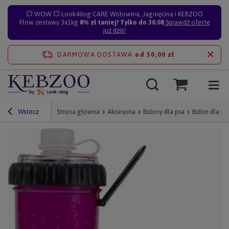
💥 WOW 💥 Look4dog CARE Wołowina, Jagnięcina i KEBZOO
Flow zestawy 3x1kg
8% zł taniej! Tylko do 30.08
Sprawdź ofertę
już dziś!
DARMOWA DOSTAWA
od 50,00 zł
Wstecz
Strona główna
Akcesoria
Bidony dla psa
Bidon dla ps