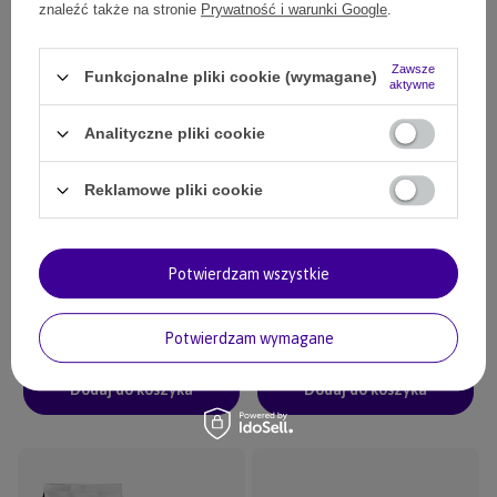
znaleźć także na stronie
Prywatność i warunki Google
.
Zawsze
Funkcjonalne pliki cookie (wymagane)
aktywne
Analityczne pliki cookie
Reklamowe pliki cookie
Karma Look4dog CARE Łosoś
Sucha karma Look4dog CARE
Potwierdzam wszystkie
plamiak szczeniak 2 kg
Wołowina bez zbóż i kurczaka 12 kg
88,00 zł
239,00 zł
20500
pkt.
249,00 zł
Potwierdzam wymagane
31500
pkt.
Dodaj do koszyka
Dodaj do koszyka