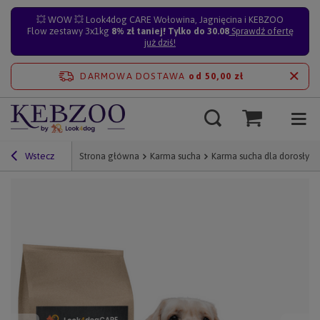
💥 WOW 💥 Look4dog CARE Wołowina, Jagnięcina i KEBZOO
Flow zestawy 3x1kg
8% zł taniej! Tylko do 30.08
Sprawdź ofertę
już dziś!
DARMOWA DOSTAWA
od 50,00 zł
Wstecz
Strona główna
Karma sucha
Karma sucha dla dorosłyc