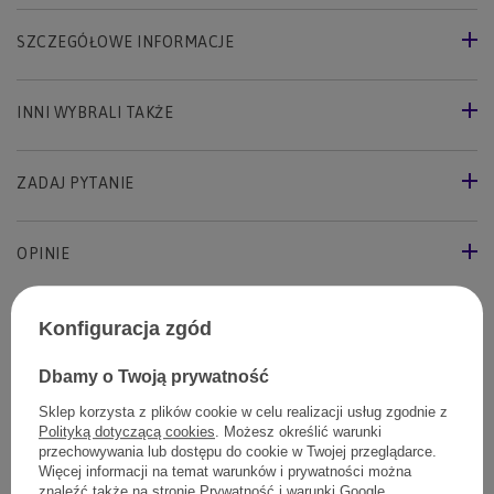
SZCZEGÓŁOWE INFORMACJE
INNI WYBRALI TAKŻE
ZADAJ PYTANIE
OPINIE
Konfiguracja zgód
Polecane
Dbamy o Twoją prywatność
Karma sucha Look4dog CARE jagnięcina 1 kg
Sklep korzysta z plików cookie w celu realizacji usług zgodnie z
33,00 zł
Polityką dotyczącą cookies
. Możesz określić warunki
3300
pkt.
przechowywania lub dostępu do cookie w Twojej przeglądarce.
Więcej informacji na temat warunków i prywatności można
Jeleń bez zbóż i kurczaka, idealny smak dla psa
znaleźć także na stronie
Prywatność i warunki Google
.