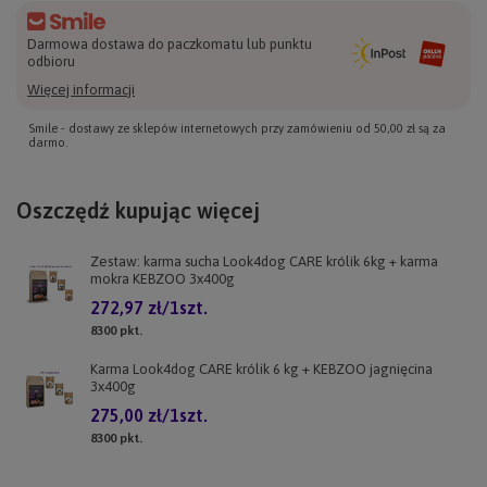
Darmowa dostawa do paczkomatu lub punktu
odbioru
Więcej informacji
Smile - dostawy ze sklepów internetowych przy zamówieniu od
50,00 zł
są za
darmo.
Oszczędź kupując więcej
Zestaw: karma sucha Look4dog CARE królik 6kg + karma
mokra KEBZOO 3x400g
272,97 zł
/
1
szt.
8300
pkt.
Karma Look4dog CARE królik 6 kg + KEBZOO jagnięcina
3x400g
275,00 zł
/
1
szt.
8300
pkt.