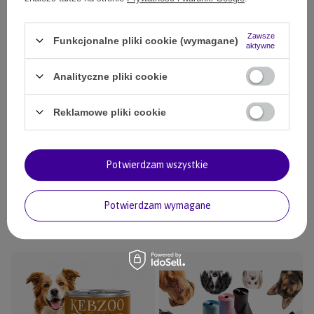
338,00 zł
(Zniżka 2%)
331,99 zł
7500
pkt.
Zawsze
Funkcjonalne pliki cookie (wymagane)
aktywne
Zestaw: Karma Look4dog CARE Jagnięcina 6kg + KEBZOO
Jagnięcina 3x400g
Analityczne pliki cookie
207,00 zł
20602
pkt.
Reklamowe pliki cookie
Sucha karma Look4dog CARE Wołowina bez zbóż i kurczaka
12 kg
249,00 zł
Potwierdzam wszystkie
31500
pkt.
Potwierdzam wymagane
Twój pies to polubi