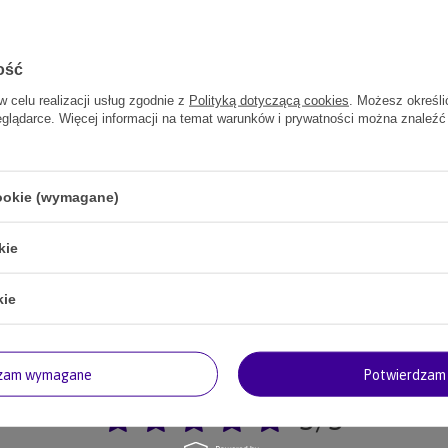
ość
w celu realizacji usług zgodnie z
Polityką dotyczącą cookies
. Możesz określi
eglądarce. Więcej informacji na temat warunków i prywatności można znaleźć
trzebujesz pomocy? Masz pytania?
cookie (wymagane)
Zadaj pyta
powiemy niezwłocznie, najciekawsze pytania i odpowiedzi
publikując dla innych.
kie
kie
dzam wymagane
Potwierdzam 
Twoja ocena:
5/5