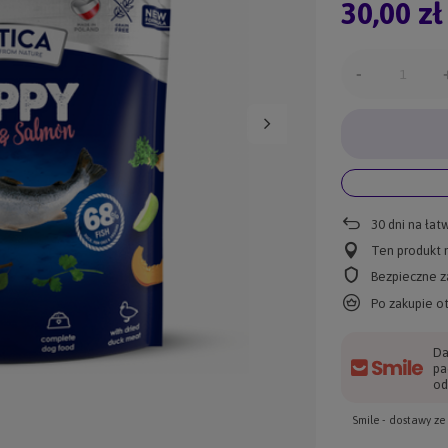
30,00 zł
-
30
dni na łat
Ten produkt n
Bezpieczne z
Po zakupie o
Da
pa
od
Smile - dostawy z