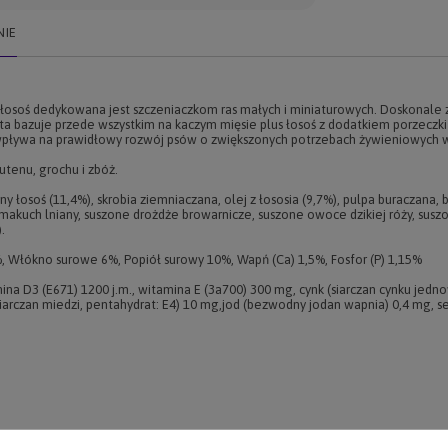
NIE
 i łosoś dedykowana jest szczeniaczkom ras małych i miniaturowych. Doskonal
a bazuje przede wszystkim na kaczym mięsie plus łosoś z dodatkiem porzeczki 
pływa na prawidłowy rozwój psów o zwiększonych potrzebach żywieniowych w
utenu, grochu i zbóż.
y łosoś (11,4%), skrobia ziemniaczana, olej z łososia (9,7%), pulpa buraczana, 
, makuch lniany, suszone drożdże browarnicze, suszone owoce dzikiej róży, sus
.
, Włókno surowe 6%, Popiół surowy 10%, Wapń (Ca) 1,5%, Fosfor (P) 1,15%
ina D3 (E671) 1200 j.m., witamina E (3a700) 300 mg, cynk (siarczan cynku jedn
iarczan miedzi, pentahydrat: E4) 10 mg,jod (bezwodny jodan wapnia) 0,4 mg, s