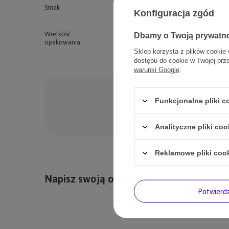
Smak
Kaczka
Konfiguracja zgód
Łosoś
Wielkość
1 kg
Dbamy o Twoją prywatn
opakowania
Sklep korzysta z plików cookie 
dostępu do cookie w Twojej prz
warunki Google
.
Po
Funkcjonalne pliki 
Zadaj pytanie a my od
Analityczne pliki coo
Reklamowe pliki coo
Napisz swoją opinię
Potwier