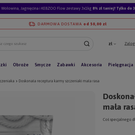
Wołowina, Jagnięcina i KEBZOO Flow zestawy 3x1kg
8% zł taniej! Tylko do 3
DARMOWA DOSTAWA
od 50,00 zł
Zalogu
zł
zki
Obroże
Smycze
Zabawki
Akcesoria
Pielęgnacja
zczeniaka
Doskonała receptura karmy szczeniaki mała rasa
Doskonał
mała ras
Coś specjalnego dl