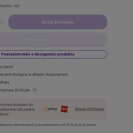
brutto
/
szt.
+
Dodaj do koszyka
Kup teraz
Powiadom mnie o dostępności produktu
wy zwrot
ie jest dostępny w sklepie stacjonarnym
akupy
trzymasz
30.00 pkt.
rmowa dostawa do
Więcej informacji
czkomatu lub punktu
bioru
e sklepów internetowych przy zamówieniu od
50,00 zł
są za darmo.