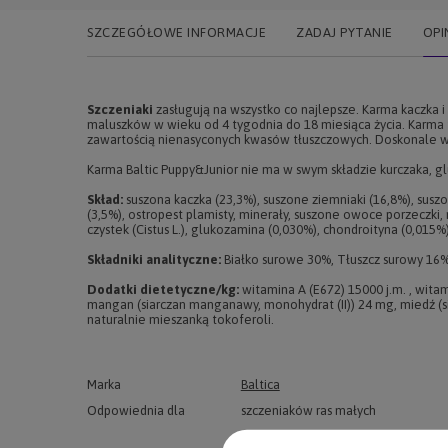
SZCZEGÓŁOWE INFORMACJE
ZADAJ PYTANIE
OPI
Szczeniaki
zasługują na wszystko co najlepsze. Karma kaczka
maluszków w wieku od 4 tygodnia do 18 miesiąca życia. Karma t
zawartością nienasyconych kwasów tłuszczowych. Doskonale w
Karma Baltic Puppy&Junior nie ma w swym składzie kurczaka, gl
Skład:
suszona kaczka (23,3%), suszone ziemniaki (16,8%), suszon
(3,5%), ostropest plamisty, minerały, suszone owoce porzeczki
czystek (Cistus L.), glukozamina (0,030%), chondroityna (0,015%)
Składniki analityczne:
Białko surowe 30%, Tłuszcz surowy 16%
Dodatki dietetyczne/kg:
witamina A (E672) 15000 j.m. , witam
mangan (siarczan manganawy, monohydrat (II)) 24 mg, miedź (s
naturalnie mieszanką tokoferoli.
Marka
Baltica
Odpowiednia dla
szczeniaków ras małych
szczeniaków ras miniaturowych