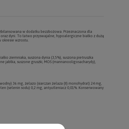
e zbilansowana w dodatku bezzbożowa. Przeznaczona dla
oraz dyni. To łatwo przyswajalne, hypoalergiczne białko z dużą
 okresie wzrostu.
białko ziemniaka, suszona dynia (3,5%), suszona pietruszka
zone jabłka, suszone gruszki, MOS (mannanooligosacharydy),
owodny) 36 mg, żelazo (siarczan żelaza (II) monohydrat) 24 mg,
elen (selenin sodu) 0,2 mg, antyutleniacz 0,01%. Konserwowany