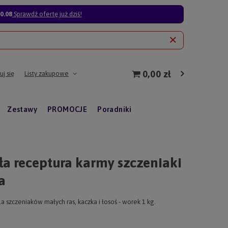
0.08
Sprawdź ofertę już dziś!
0,00 zł
j się
Listy zakupowe
Zestawy
PROMOCJE
Poradniki
a receptura karmy szczeniaki
a
a szczeniaków małych ras, kaczka i łosoś - worek 1 kg.