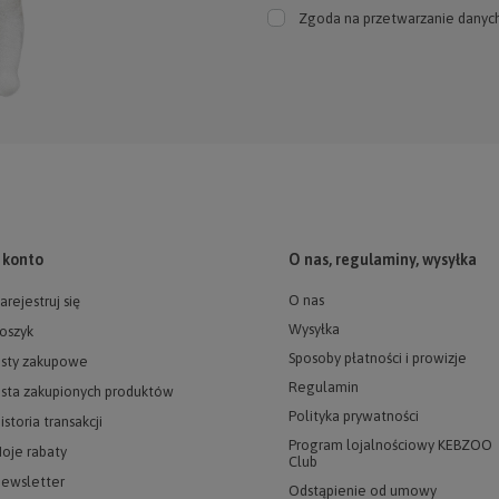
Zgoda na przetwarzanie danyc
 konto
O nas, regulaminy, wysyłka
O nas
arejestruj się
Wysyłka
oszyk
Sposoby płatności i prowizje
isty zakupowe
Regulamin
ista zakupionych produktów
Polityka prywatności
istoria transakcji
Program lojalnościowy KEBZOO
oje rabaty
Club
ewsletter
Odstąpienie od umowy