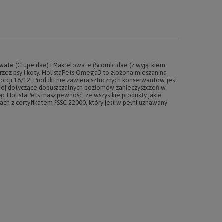
wate (Clupeidae) i Makrelowate (Scombridae (z wyjątkiem
zez psy i koty. HolistaPets Omega3 to złożona mieszanina
orcji 18/12. Produkt nie zawiera sztucznych konserwantów, jest
kiej dotyczące dopuszczalnych poziomów zanieczyszczeń w
ąc HolistaPets masz pewność, że wszystkie produkty jakie
ch z certyfikatem FSSC 22000, który jest w pełni uznawany