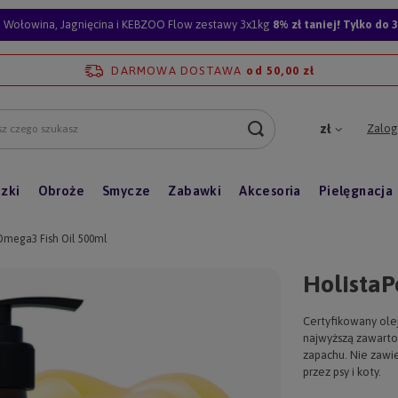
Wołowina, Jagnięcina i KEBZOO Flow zestawy 3x1kg
8% zł taniej! Tylko do 3
DARMOWA DOSTAWA
od 50,00 zł
Zalogu
zł
zki
Obroże
Smycze
Zabawki
Akcesoria
Pielęgnacja
 Omega3 Fish Oil 500ml
HolistaP
Certyfikowany olej
najwyższą zawart
zapachu. Nie zawi
przez psy i koty.