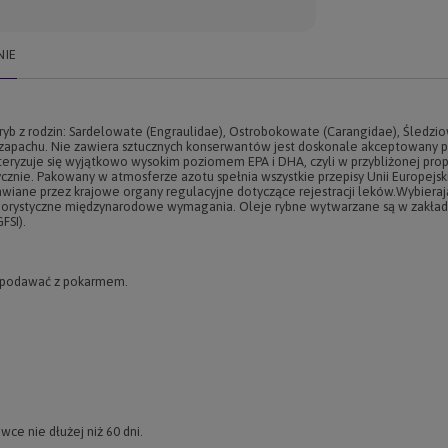
NIE
b z rodzin: Sardelowate (Engraulidae), Ostrobokowate (Carangidae), Śledzio
zapachu. Nie zawiera sztucznych konserwantów jest doskonale akceptowany pr
akteryzuje się wyjątkowo wysokim poziomem EPA i DHA, czyli w przybliżonej prop
ie. Pakowany w atmosferze azotu spełnia wszystkie przepisy Unii Europejs
awiane przez krajowe organy regulacyjne dotyczące rejestracji leków.Wybieraj
rygorystyczne międzynarodowe wymagania. Oleje rybne wytwarzane są w zakłada
FSI).
 podawać z pokarmem.
ce nie dłużej niż 60 dni.