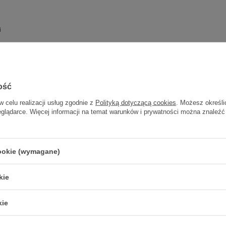
i
ch (agresja, nadwrażliwość, nadreaktywność)
ość
w celu realizacji usług zgodnie z
Polityką dotyczącą cookies
. Możesz określi
eglądarce. Więcej informacji na temat warunków i prywatności można znaleźć
cookie (wymagane)
kie
trzebujesz pomocy? Masz pytania?
kie
Zadaj pyta
powiemy niezwłocznie, najciekawsze pytania i odpowiedzi
publikując dla innych.