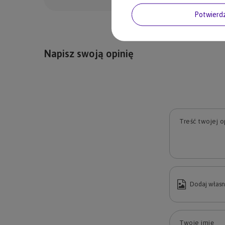
Potwier
Napisz swoją opinię
Treść twojej op
Dodaj własn
Twoje imię