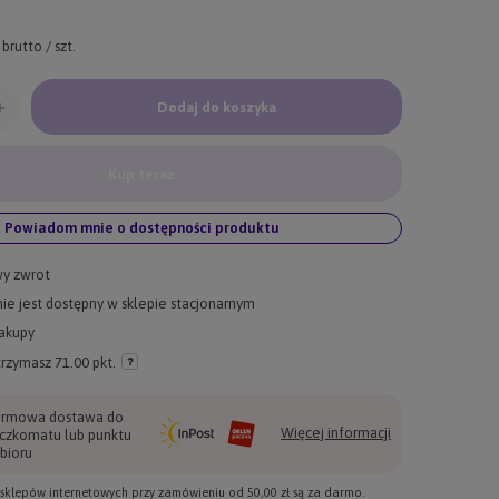
brutto
/
szt.
+
Dodaj do koszyka
Kup teraz
Powiadom mnie o dostępności produktu
wy zwrot
ie jest dostępny w sklepie stacjonarnym
akupy
trzymasz
71.00 pkt.
rmowa dostawa do
Więcej informacji
czkomatu lub punktu
bioru
e sklepów internetowych przy zamówieniu od
50,00 zł
są za darmo.