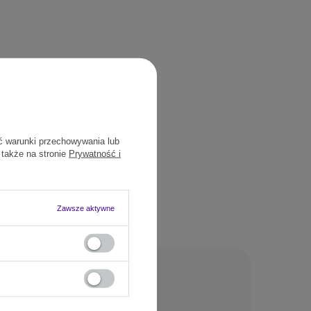
ć warunki przechowywania lub
 także na stronie
Prywatność i
Zawsze aktywne
nie