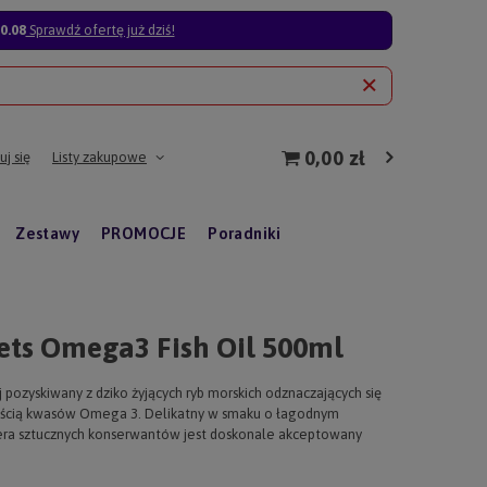
0.08
Sprawdź ofertę już dziś!
0,00 zł
j się
Listy zakupowe
Zestawy
PROMOCJE
Poradniki
ets Omega3 Fish Oil 500ml
 pozyskiwany z dziko żyjących ryb morskich odznaczających się
ością kwasów Omega 3. Delikatny w smaku o łagodnym
era sztucznych konserwantów jest doskonale akceptowany