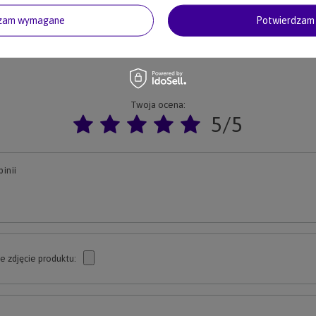
dzam wymagane
Potwierdzam 
Twoja ocena:
5/5
inii
e zdjęcie produktu: