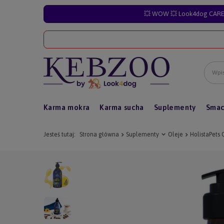
💥 WOW 💥 Look4dog CARE 
Karma mokra
Karma sucha
Suplementy
Smac
Jesteś tutaj:
Strona główna
Suplementy
Oleje
HolistaPets