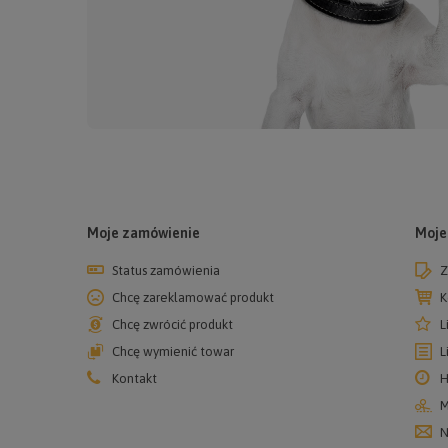
Moje zamówienie
Moje
Status zamówienia
Z
Chcę zareklamować produkt
K
Chcę zwrócić produkt
L
Chcę wymienić towar
L
Kontakt
H
M
N