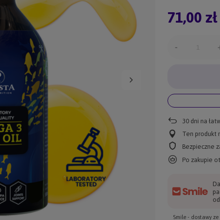
71,00 zł
-
30
dni na łat
Ten produkt n
Bezpieczne z
Po zakupie o
Da
pa
od
Smile - dostawy z