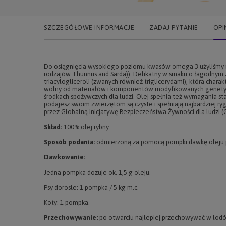
SZCZEGÓŁOWE INFORMACJE
ZADAJ PYTANIE
OPI
Do osiągnięcia wysokiego poziomu kwasów omega 3 użyliśmy ry
rodzajów Thunnus and Sarda)). Delikatny w smaku o łagodnym 
triacylogliceroli (zwanych również triglicerydami), która char
wolny od materiałów i komponentów modyfikowanych genetyczn
środkach spożywczych dla ludzi. Olej spełnia też wymagania st
podajesz swoim zwierzętom są czyste i spełniają najbardziej 
przez Globalną Inicjatywę Bezpieczeństwa Żywności dla ludzi (G
Skład:
100% olej rybny.
Sposób podania:
odmierzoną za pomocą pompki dawkę oleju
Dawkowanie:
Jedna pompka dozuje ok. 1,5 g oleju.
Psy dorosłe: 1 pompka / 5 kg m.c.
Koty: 1 pompka.
Przechowywanie:
po otwarciu najlepiej przechowywać w lodów