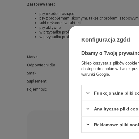
Zastosowanie:
psy młode i rosnące
psy z problemami skórnymi, także chorobami atopowym
suki ciężarne i w laktacji
psy aktywne
w przypadku problemów z aparatem ruchu
w przypadku problemów neurologicznych i behawioralny
Konfiguracja zgód
Dbamy o Twoją prywatn
Marka
Holista
Sklep korzysta z plików cookie 
Odpowiedni dla
wszystkich psów
dostępu do cookie w Twojej prz
Smak
Ryba
warunki Google
.
Suplement
olej
Pojemność
500ml
Funkcjonalne pliki 
Analityczne pliki coo
Po
Reklamowe pliki coo
Zadaj pytanie a my od