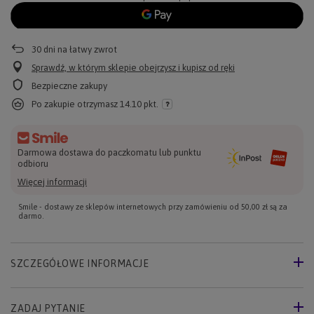
30
dni na łatwy zwrot
Sprawdź, w którym sklepie obejrzysz i kupisz od ręki
Bezpieczne zakupy
Po zakupie otrzymasz
14.10 pkt.
Darmowa dostawa do paczkomatu lub punktu
odbioru
Więcej informacji
Smile - dostawy ze sklepów internetowych przy zamówieniu od
50,00 zł
są za
darmo.
SZCZEGÓŁOWE INFORMACJE
ZADAJ PYTANIE