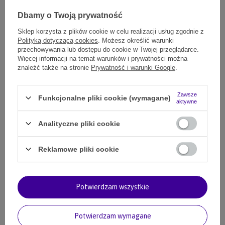
Zabawka dla szczeniaka gryzak gumowa kostka
Dbamy o Twoją prywatność
8,00 zł
(Zniżka 6%)
7,52 zł
Sklep korzysta z plików cookie w celu realizacji usług zgodnie z
752
pkt.
Polityką dotyczącą cookies
. Możesz określić warunki
przechowywania lub dostępu do cookie w Twojej przeglądarce.
Więcej informacji na temat warunków i prywatności można
znaleźć także na stronie
Prywatność i warunki Google
.
Twój pies to polubi
Zawsze
Funkcjonalne pliki cookie (wymagane)
aktywne
Analityczne pliki cookie
Reklamowe pliki cookie
Potwierdzam wszystkie
Gryzak szarpak dla psa pleciony
Gryzak dla psa kości pleciona
Potwierdzam wymagane
warkocz pomarańcz
bawełna biel zieleń