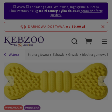
💥 WOW 💥 Look4dog CARE Wołowina, Jagnięcina i KEBZOO
Flow zestawy 3x1kg
8% zł taniej! Tylko do 30.08
Sprawdź ofertę
już dziś!
DARMOWA DOSTAWA
od 50,00 zł
Wstecz
Strona główna
Zabawki
Gryzaki
Idealna gumowa kość
W PROMOCJI
PRZECENA