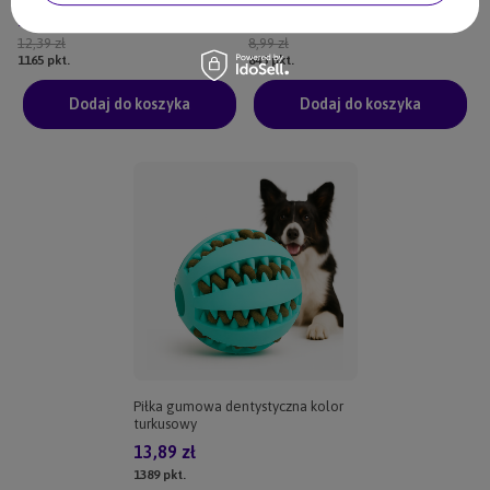
11,65 zł
8,45 zł
12,39 zł
8,99 zł
1165
pkt.
845
pkt.
Dodaj do koszyka
Dodaj do koszyka
Piłka gumowa dentystyczna kolor
turkusowy
13,89 zł
1389
pkt.