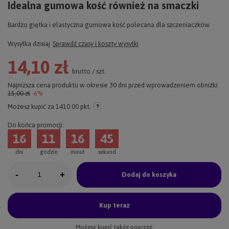
Idealna gumowa kość również na smaczki
Bardzo giętka i elastyczna gumowa kość polecana dla szczeniaczków.
Wysyłka
dzisiaj
Sprawdź czasy i koszty wysyłki
14,10 zł
brutto
/
szt.
Najniższa cena produktu w okresie 30 dni przed wprowadzeniem obniżki:
15,00 zł
-6%
Możesz kupić za
1410.00 pkt.
Do końca promocji:
16
11
16
45
dni
godzin
minut
sekund
-
+
Dodaj do koszyka
Kup teraz
Możesz kupić także poprzez: