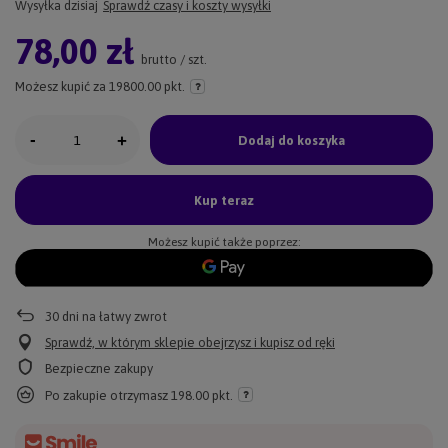
Wysyłka
dzisiaj
Sprawdź czasy i koszty wysyłki
78,00 zł
brutto
/
szt.
Możesz kupić za
19800.00 pkt.
-
+
Dodaj do koszyka
Kup teraz
Możesz kupić także poprzez:
30
dni na łatwy zwrot
Sprawdź, w którym sklepie obejrzysz i kupisz od ręki
Bezpieczne zakupy
Po zakupie otrzymasz
198.00 pkt.