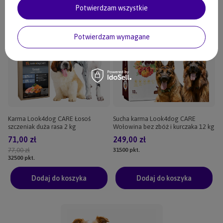
Potwierdzam wszystkie
Potwierdzam wymagane
Karma Look4dog CARE Łosoś
Sucha karma Look4dog CARE
szczeniak duża rasa 2 kg
Wołowina bez zbóż i kurczaka 12 kg
71,00 zł
249,00 zł
77,00 zł
31500
pkt.
32500
pkt.
Dodaj do koszyka
Dodaj do koszyka