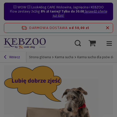
💥 WOW 💥 Look4dog CARE Wołowina, Jagnięcina i KEBZOO
Flow zestawy 3x1kg
8% zł taniej! Tylko do 30.08
Sprawdź ofertę
już dziś!
DARMOWA DOSTAWA
od 50,00 zł
Wstecz
Strona główna
Karma sucha
Karma sucha dla psów doro