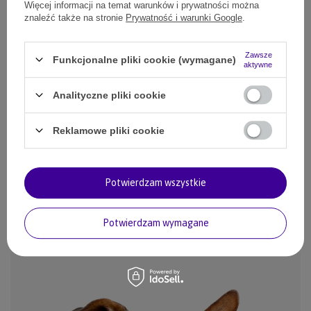
odbioru
Więcej informacji na temat warunków i prywatności można
znaleźć także na stronie
Prywatność i warunki Google
.
Więcej informacji
Smile - dostawy ze sklepów internetowych przy zamówieniu od
50,00 zł
są za
darmo.
Zawsze
Funkcjonalne pliki cookie (wymagane)
aktywne
Analityczne pliki cookie
SZCZEGÓŁOWE INFORMACJE
Reklamowe pliki cookie
ZADAJ PYTANIE
Potwierdzam wszystkie
OPINIE
Potwierdzam wymagane