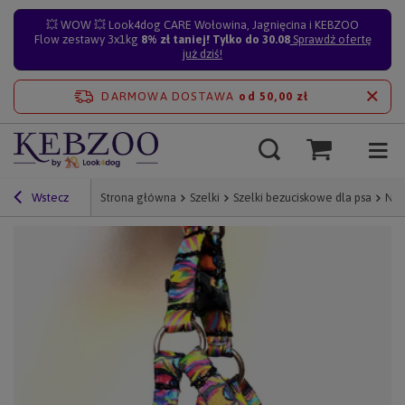
💥 WOW 💥 Look4dog CARE Wołowina, Jagnięcina i KEBZOO
Flow zestawy 3x1kg
8% zł taniej! Tylko do 30.08
Sprawdź ofertę
już dziś!
DARMOWA DOSTAWA
od 50,00 zł
Wstecz
Strona główna
Szelki
Szelki bezuciskowe dla psa
Nie