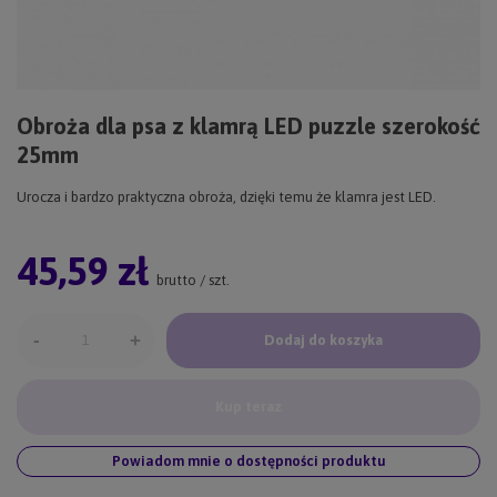
Obroża dla psa z klamrą LED puzzle szerokość
25mm
Urocza i bardzo praktyczna obroża, dzięki temu że klamra jest LED.
45,59 zł
brutto
/
szt.
-
+
Dodaj do koszyka
Kup teraz
Powiadom mnie o dostępności produktu