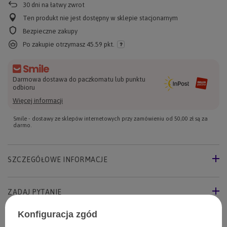
30
dni na łatwy zwrot
Ten produkt nie jest dostępny w sklepie stacjonarnym
Bezpieczne zakupy
Po zakupie otrzymasz
45.59 pkt.
Darmowa dostawa do paczkomatu lub punktu
odbioru
Więcej informacji
Smile - dostawy ze sklepów internetowych przy zamówieniu od
50,00 zł
są za
darmo.
SZCZEGÓŁOWE INFORMACJE
ZADAJ PYTANIE
Konfiguracja zgód
OPINIE