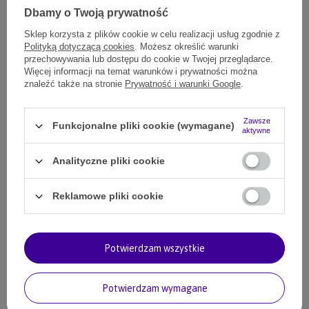
Dbamy o Twoją prywatność
Sklep korzysta z plików cookie w celu realizacji usług zgodnie z
Polityką dotyczącą cookies
. Możesz określić warunki
Twój pies to polubi
przechowywania lub dostępu do cookie w Twojej przeglądarce.
Więcej informacji na temat warunków i prywatności można
znaleźć także na stronie
Prywatność i warunki Google
.
Zawsze
Funkcjonalne pliki cookie (wymagane)
aktywne
Analityczne pliki cookie
Reklamowe pliki cookie
Wzmocnij swojego psa z Omega-3
Potwierdzam wszystkie
43,00 zł
4300
pkt.
Potwierdzam wymagane
Dodaj do koszyka