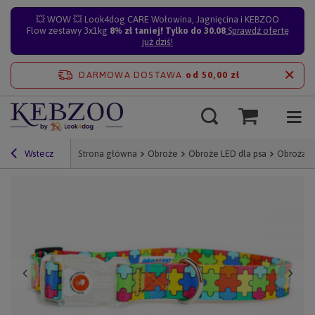
💥 WOW 💥 Look4dog CARE Wołowina, Jagnięcina i KEBZOO
Flow zestawy 3x1kg
8% zł taniej! Tylko do 30.08
Sprawdź ofertę
już dziś!
DARMOWA DOSTAWA
od 50,00 zł
Wstecz
Strona główna
Obroże
Obroże LED dla psa
Obroża d