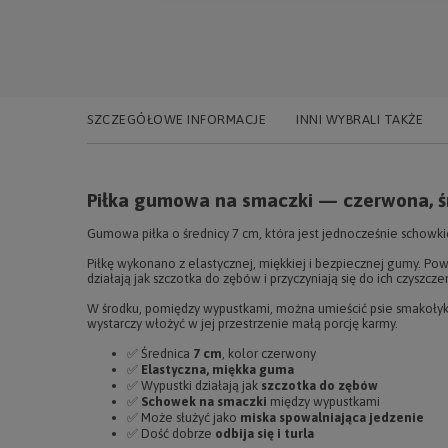
SZCZEGÓŁOWE INFORMACJE
INNI WYBRALI TAKŻE
Piłka gumowa na smaczki — czerwona, ś
Gumowa piłka o średnicy 7 cm, która jest jednocześnie schowki
Piłkę wykonano z elastycznej, miękkiej i bezpiecznej gumy. Powi
działają jak szczotka do zębów i przyczyniają się do ich czyszczeni
W środku, pomiędzy wypustkami, można umieścić psie smakołyki
wystarczy włożyć w jej przestrzenie małą porcję karmy.
✅ Średnica
7 cm
, kolor czerwony
✅
Elastyczna, miękka guma
✅ Wypustki działają jak
szczotka do zębów
✅
Schowek na smaczki
między wypustkami
✅ Może służyć jako
miska spowalniająca jedzenie
✅ Dość dobrze
odbija się i turla