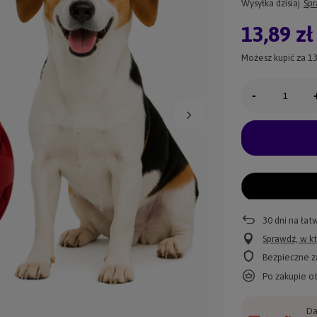
Wysyłka
dzisiaj
Spr
13,89 zł
Możesz kupić za
13
-
30
dni na łat
Sprawdź, w kt
Bezpieczne z
Po zakupie o
Da