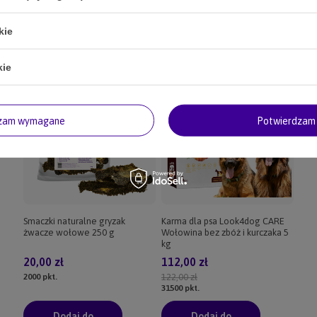
kie
kie
dzam wymagane
Potwierdzam 
Smaczki naturalne gryzak
Karma dla psa Look4dog CARE
żwacze wołowe 250 g
Wołowina bez zbóż i kurczaka 5
kg
20,00 zł
112,00 zł
2000
pkt.
122,00 zł
31500
pkt.
Dodaj do
Dodaj do