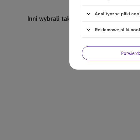
Analityczne pliki coo
Inni wybrali także
Reklamowe pliki coo
Potwier