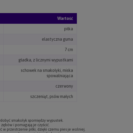
Wartość
piłka
elastyczna guma
7 cm
gładka, z licznymi wypustkami
schowek na smakołyki, miska
spowalniająca
czerwony
szczeniąt, psów małych
ydobyć smakołyk spomiędzy wypustek.
o zębów i pomagają je czyścić.
w przestrzenie piłki, dzięki czemu pies je wolniej.