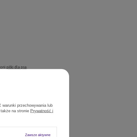
orii
piłki dla psa
.
ć warunki przechowywania lub
 także na stronie
Prywatność i
Zawsze aktywne