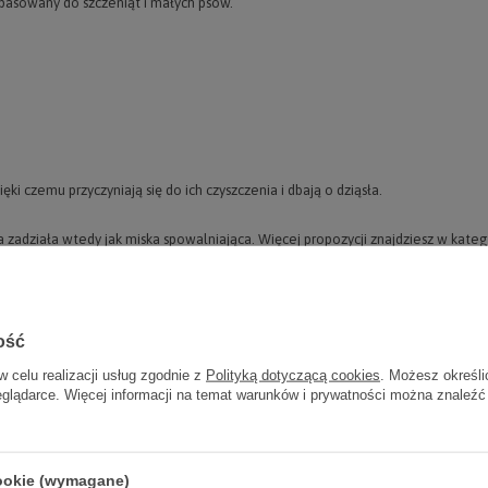
dopasowany do szczeniąt i małych psów.
ęki czemu przyczyniają się do ich czyszczenia i dbają o dziąsła.
a zadziała wtedy jak miska spowalniająca. Więcej propozycji znajdziesz w kateg
ość
w celu realizacji usług zgodnie z
Polityką dotyczącą cookies
. Możesz określi
eglądarce. Więcej informacji na temat warunków i prywatności można znaleźć
cookie (wymagane)