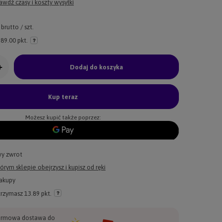
awdź czasy i koszty wysyłki
brutto
/
szt.
89.00 pkt.
+
Dodaj do koszyka
Kup teraz
Możesz kupić także poprzez:
wy zwrot
órym sklepie obejrzysz i kupisz od ręki
akupy
trzymasz
13.89 pkt.
rmowa dostawa do