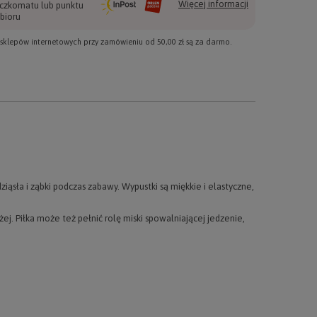
Więcej informacji
czkomatu lub punktu
bioru
e sklepów internetowych przy zamówieniu od
50,00 zł
są za darmo.
ziąsła i ząbki podczas zabawy. Wypustki są miękkie i elastyczne,
. Piłka może też pełnić rolę miski spowalniającej jedzenie,