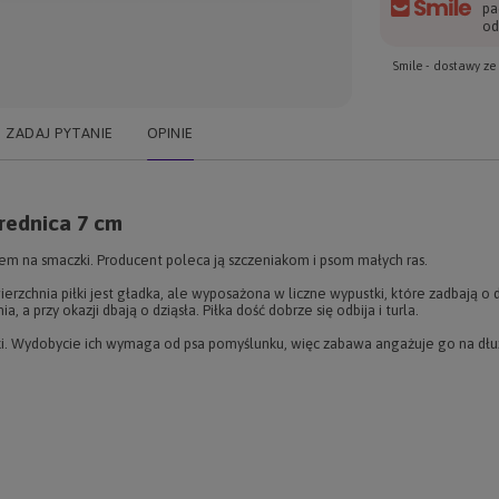
pa
od
Smile - dostawy z
ZADAJ PYTANIE
OPINIE
rednica 7 cm
em na smaczki. Producent poleca ją szczeniakom i psom małych ras.
erzchnia piłki jest gładka, ale wyposażona w liczne wypustki, które zadbają o d
a, a przy okazji dbają o dziąsła. Piłka dość dobrze się odbija i turla.
. Wydobycie ich wymaga od psa pomyślunku, więc zabawa angażuje go na dłużej