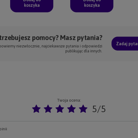
koszyka
koszyka
trzebujesz pomocy? Masz pytania?
Zadaj pyta
powiemy niezwłocznie, najciekawsze pytania i odpowiedzi
publikując dla innych.
Twoja ocena:
5/5
inii