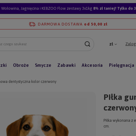
Wołowina, Jagnięcina i KEBZOO Flow zestawy 3x1kg
8% zł taniej! Tylko do 3
DARMOWA DOSTAWA
od 50,00 zł
Zalogu
zł
zki
Obroże
Smycze
Zabawki
Akcesoria
Pielęgnacja
mowa dentystyczna kolor czerwony
Piłka gu
czerwon
Piłka wykonana z e
cm.