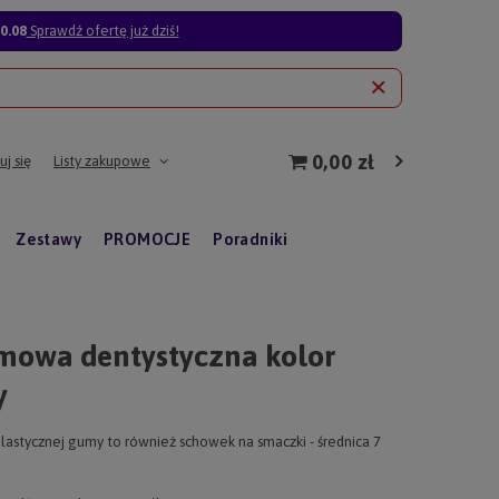
0.08
Sprawdź ofertę już dziś!
0,00 zł
j się
Listy zakupowe
Zestawy
PROMOCJE
Poradniki
mowa dentystyczna kolor
y
lastycznej gumy to również schowek na smaczki - średnica 7