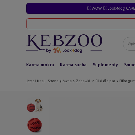
💥 WOW 💥 Look4dog CARE 
Karma mokra
Karma sucha
Suplementy
Smac
Jesteś tutaj:
Strona główna
Zabawki
Piłki dla psa
Piłka gu