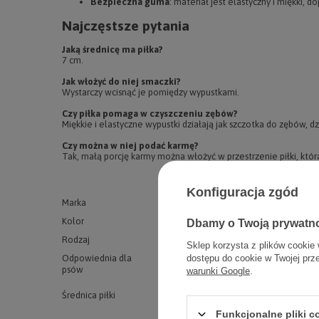
Bezpieczna guma
: materiał jest elastyczny i miękki, 
Najczęstsze pytania
Jaką średnicę ma piłka?
7 cm.
Jak włożyć do niej smaczki?
Wystarczy wcisnąć je pomiędzy wypustkami.
Czy piłka pomaga w czyszczeniu zębów?
Miękkie i elastyczne wypustki działają jak szczotka do zębów, dzi
Czy można w niej podać karmę?
Tak, małą porcję karmy można włożyć w przestrzenie piłki, któr
Konfiguracja zgód
Marka
Pop pet
Kolor
czerwony
Dbamy o Twoją prywatn
Rodzaj
piłka
Sklep korzysta z plików cookie 
Odpowiednia dla
szczeniaków
dostępu do cookie w Twojej prz
psów
warunki Google
.
psów małych
Średnica piłki
7 cm
Funkcjonalne pliki 