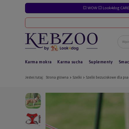
💥 WOW 💥 Look4dog CARE 
Karma mokra
Karma sucha
Suplementy
Smac
Jesteś tutaj:
Strona główna
Szelki
Szelki bezuciskowe dla psa