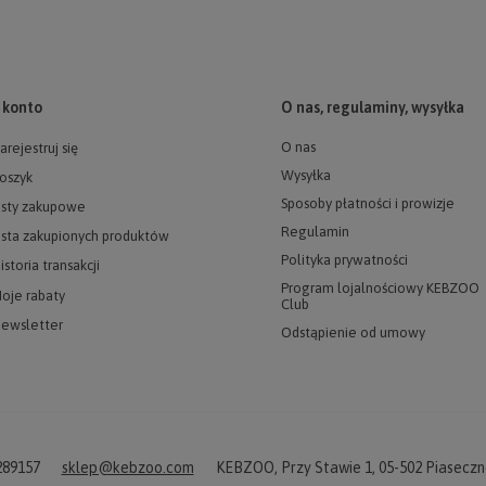
 konto
O nas, regulaminy, wysyłka
O nas
arejestruj się
Wysyłka
oszyk
Sposoby płatności i prowizje
isty zakupowe
Regulamin
ista zakupionych produktów
Polityka prywatności
istoria transakcji
Program lojalnościowy KEBZOO
oje rabaty
Club
ewsletter
Odstąpienie od umowy
289157
sklep@kebzoo.com
KEBZOO
,
Przy Stawie 1
,
05-502
Piaseczn