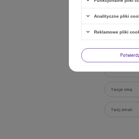
Funkcjonalne pliki 
Analityczne pliki coo
Treść twojej op
Reklamowe pliki coo
Potwier
Dodaj własn
Twoje imię
Twój email