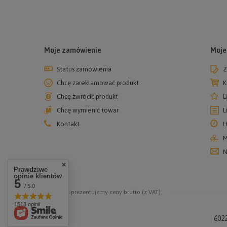
Moje zamówienie
Moje
Status zamówienia
Z
Chcę zareklamować produkt
K
Chcę zwrócić produkt
L
Chcę wymienić towar
L
Kontakt
H
M
N
Prawdziwe
opinie klientów
5
/ 5.0
W sklepie prezentujemy ceny brutto (z VAT).
1513 opinii
602