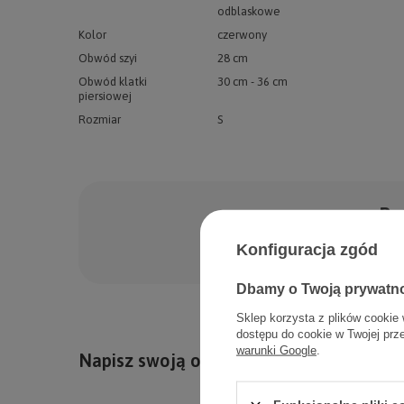
odblaskowe
Kolor
czerwony
Obwód szyi
28 cm
Obwód klatki
30 cm - 36 cm
piersiowej
Rozmiar
S
Po
Zadaj pytanie a my od
Konfiguracja zgód
Dbamy o Twoją prywatn
Sklep korzysta z plików cookie 
dostępu do cookie w Twojej prz
warunki Google
.
Napisz swoją opinię