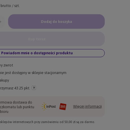
brutto
/
szt.
+
Dodaj do koszyka
Kup teraz
Powiadom mnie o dostępności produktu
wy zwrot
ie jest dostępny w sklepie stacjonarnym
akupy
trzymasz
43.25 pkt.
rmowa dostawa do
Więcej informacji
czkomatu lub punktu
bioru
e sklepów internetowych przy zamówieniu od
50,00 zł
są za darmo.