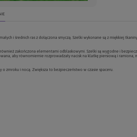
NIE
ałych i średnich ras z dołączona smyczą. Szelki wykonane są z miękkiej tkanin
 również zakończona elementami odblaskowymi. Szelki są wygodne i bezpieczn
ana, aby równomiernie rozprowadzały nacisk na klatkę piersiową i ramiona, ni
y o zmroku i nocą. Zwiększa to bezpieczeństwo w czasie spaceru.