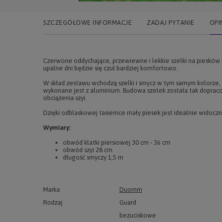
SZCZEGÓŁOWE INFORMACJE
ZADAJ PYTANIE
OPI
Czerwone oddychające, przewiewne i lekkie szelki na piesków m
upalne dni będzie się czuł bardziej komfortowo.
W skład zestawu wchodzą szelki i smycz w tym samym kolorze,
wykonane jest z aluminium. Budowa szelek została tak dopracow
obciążenia szyi.
Dzięki odblaskowej tasiemce mały piesek jest idealnie widoczn
Wymiary:
obwód klatki piersiowej 30 cm - 36 cm
obwód szyi 28 cm
długość smyczy 1,5 m
Marka
Duomm
Rodzaj
Guard
bezuciskowe