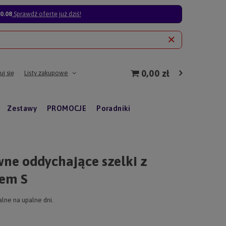
0.08
Sprawdź ofertę już dziś!
0,00 zł
j się
Listy zakupowe
Zestawy
PROMOCJE
Poradniki
ne oddychające szelki z
iem S
alne na upalne dni.