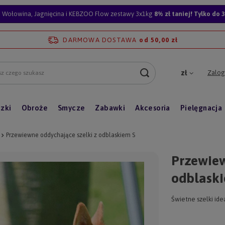
Wołowina, Jagnięcina i KEBZOO Flow zestawy 3x1kg
8% zł taniej! Tylko do 3
DARMOWA DOSTAWA
od 50,00 zł
Zalogu
zł
zki
Obroże
Smycze
Zabawki
Akcesoria
Pielęgnacja
Przewiewne oddychające szelki z odblaskiem S
Przewiew
odblask
Świetne szelki ide