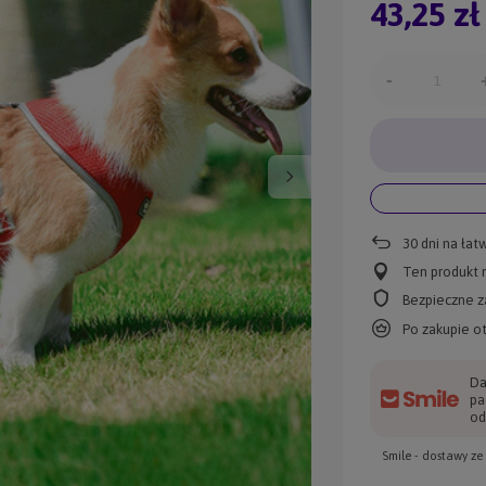
43,25 zł
-
30
dni na łat
Ten produkt n
Bezpieczne z
Po zakupie o
Da
pa
od
Smile - dostawy z