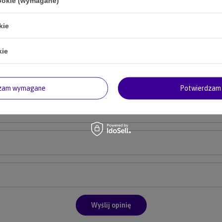
cookie (wymagane)
5/5
kie
inii
kie
dzam wymagane
Potwierdzam 
e zdjęcie produktu:
Wyślij opinię