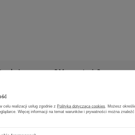
trzebujesz pomocy? Masz pytania?
Zadaj pyta
powiemy niezwłocznie, najciekawsze pytania i odpowiedzi
publikując dla innych.
ość
w celu realizacji usług zgodnie z
Polityką dotyczącą cookies
. Możesz określi
eglądarce. Więcej informacji na temat warunków i prywatności można znaleźć
Twoja ocena: