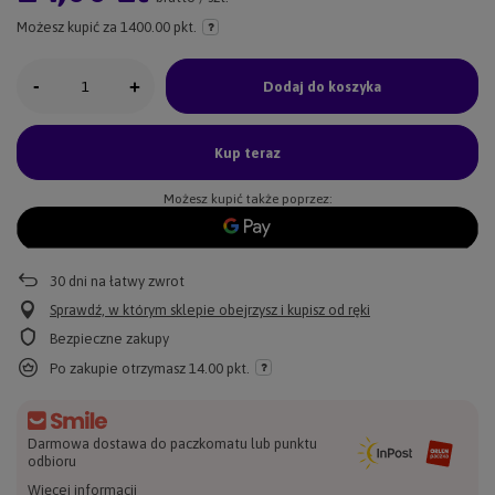
Możesz kupić za
1400.00 pkt.
-
+
Dodaj do koszyka
Kup teraz
Możesz kupić także poprzez:
30
dni na łatwy zwrot
Sprawdź, w którym sklepie obejrzysz i kupisz od ręki
Bezpieczne zakupy
Po zakupie otrzymasz
14.00 pkt.
Darmowa dostawa do paczkomatu lub punktu
odbioru
Więcej informacji