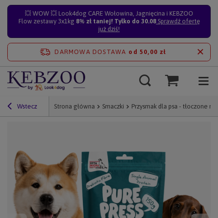
💥 WOW 💥 Look4dog CARE Wołowina, Jagnięcina i KEBZOO
Flow zestawy 3x1kg
8% zł taniej! Tylko do 30.08
Sprawdź ofertę
już dziś!
DARMOWA DOSTAWA
od 50,00 zł
Wstecz
Strona główna
Smaczki
Przysmak dla psa - tłoczone n