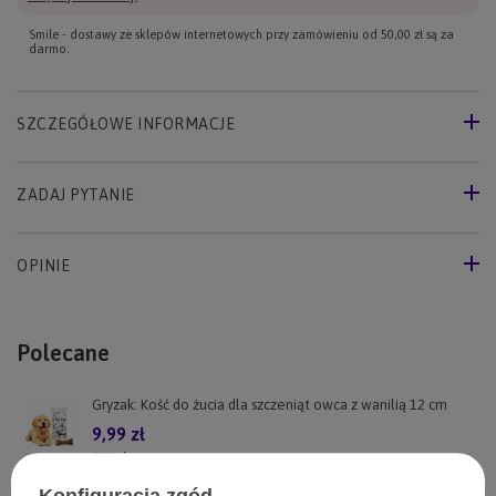
Smile - dostawy ze sklepów internetowych przy zamówieniu od
50,00 zł
są za
darmo.
SZCZEGÓŁOWE INFORMACJE
ZADAJ PYTANIE
OPINIE
Polecane
Gryzak: Kość do żucia dla szczeniąt owca z wanilią 12 cm
9,99 zł
999
pkt.
Żwacze jagnięce dla psa 120 g