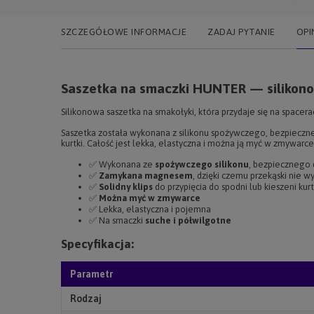
SZCZEGÓŁOWE INFORMACJE
ZADAJ PYTANIE
OPI
Saszetka na smaczki HUNTER — silikono
Silikonowa saszetka na smakołyki, która przydaje się na space
Saszetka została wykonana z silikonu spożywczego, bezpieczneg
kurtki. Całość jest lekka, elastyczna i można ją myć w zmywarce
✅ Wykonana ze
spożywczego silikonu
, bezpiecznego 
✅
Zamykana magnesem
, dzięki czemu przekąski nie w
✅
Solidny klips
do przypięcia do spodni lub kieszeni kurt
✅
Można myć w zmywarce
✅ Lekka, elastyczna i pojemna
✅ Na smaczki
suche i półwilgotne
Specyfikacja:
Parametr
Rodzaj