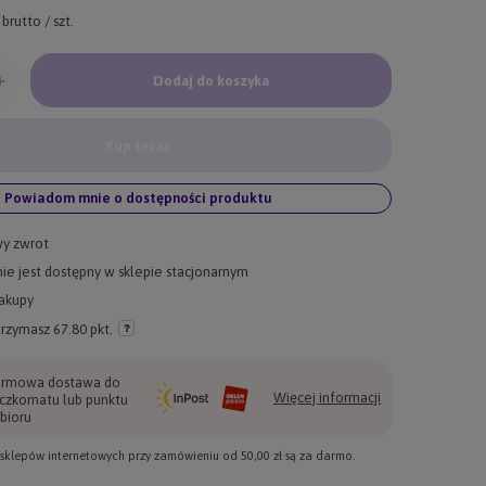
brutto
/
szt.
+
Dodaj do koszyka
Kup teraz
Powiadom mnie o dostępności produktu
wy zwrot
ie jest dostępny w sklepie stacjonarnym
akupy
trzymasz
67.80 pkt.
rmowa dostawa do
Więcej informacji
czkomatu lub punktu
bioru
e sklepów internetowych przy zamówieniu od
50,00 zł
są za darmo.