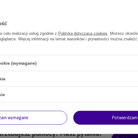
rakcie ruchu.
ość
o kieszeni kurtki.
w celu realizacji usług zgodnie z
Polityką dotyczącą cookies
. Możesz określi
eglądarce. Więcej informacji na temat warunków i prywatności można znaleźć
nia nagród znajdziesz w kategorii
saszetki i nerki na smaczki dla psa
.
cookie (wymagane)
kie
kie
dzam wymagane
Potwierdzam 
trzebujesz pomocy? Masz pytania?