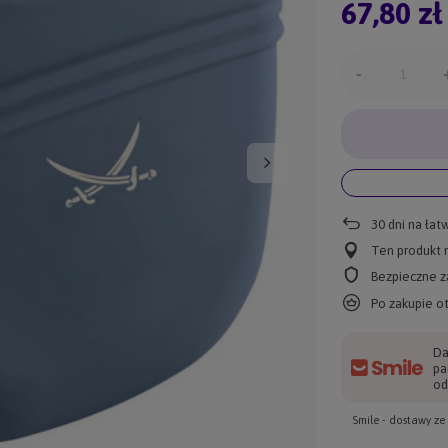
67,80 zł
-
30
dni na łat
Ten produkt n
Bezpieczne z
Po zakupie o
Da
pa
od
Smile - dostawy z