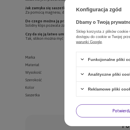
Jak zamyka się saszetka?
Konfiguracja zgód
Za pomocą magnesu, dzięki któremu przekąski nie wypadają w t
Do czego można ją przypiąć?
Dbamy o Twoją prywatn
Solidny klips pozwala zamocować ją na przykład do spodni albo d
Sklep korzysta z plików cookie 
Czy da się ją łatwo umyć?
dostępu do cookie w Twojej prz
Tak, silikon można myć w zmywarce. Więcej rozwiązań do nosze
warunki Google
.
Marka
HUNTER
Funkcjonalne pliki 
Materiał
silikon
Wysokość
14 cm
Analityczne pliki coo
Szerokość
15 cm
Kolor
niebieski
Reklamowe pliki coo
Saszetka
na smaczki
Potwier
Po