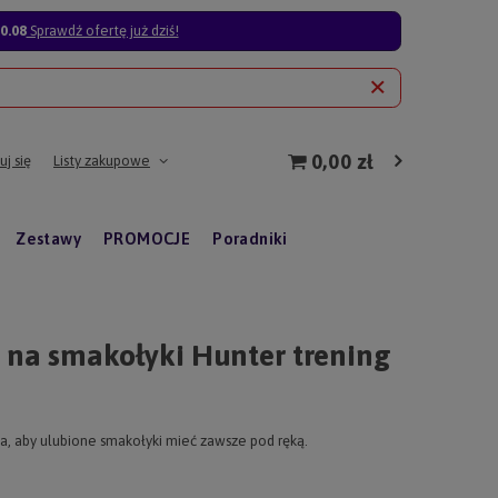
0.08
Sprawdź ofertę już dziś!
0,00 zł
j się
Listy zakupowe
Zestawy
PROMOCJE
Poradniki
 na smakołyki Hunter trening
M
a, aby ulubione smakołyki mieć zawsze pod ręką.