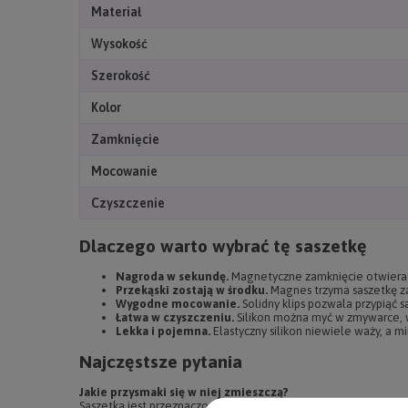
Materiał
Wysokość
Szerokość
Kolor
Zamknięcie
Mocowanie
Czyszczenie
Dlaczego warto wybrać tę saszetkę
Nagroda w sekundę.
Magnetyczne zamknięcie otwiera s
Przekąski zostają w środku.
Magnes trzyma saszetkę za
Wygodne mocowanie.
Solidny klips pozwala przypiąć s
Łatwa w czyszczeniu.
Silikon można myć w zmywarce, w
Lekka i pojemna.
Elastyczny silikon niewiele waży, a m
Najczęstsze pytania
Jakie przysmaki się w niej zmieszczą?
Saszetka jest przeznaczona na smaczki suche i półwilgotne.