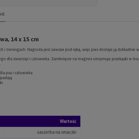
NIE
wa, 14 x 15 cm
rach i treningach. Nagroda jest zawsze pod ręką, więc pies dostaje ją dokładn
o dla zwierząt i człowieka. Zamknięcie na magnes utrzymuje przekąski w środku
.
dla psa i człowieka
ypadają
ki
Wartość
saszetka na smaczki