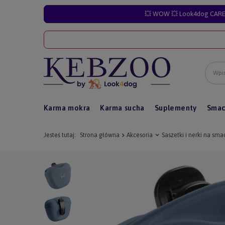
💥 WOW 💥 Look4dog CARE 
Karma mokra
Karma sucha
Suplementy
Smac
Jesteś tutaj:
Strona główna
Akcesoria
Saszetki i nerki na sma