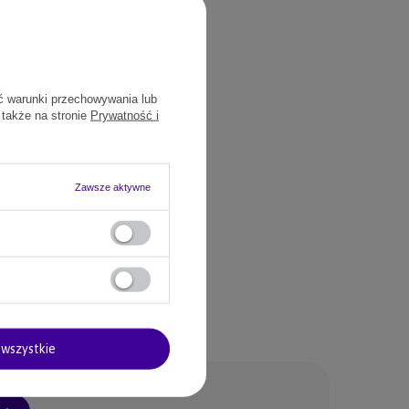
ć warunki przechowywania lub
 także na stronie
Prywatność i
Zawsze aktywne
wszystkie