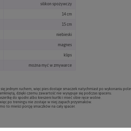
silikon spożywczy
14 cm
15 cm
niebieski
magnes
klips
można myć w zmywarce
ię jednym ruchem, więc pies dostaje smaczek natychmiast po wykonaniu pole
mkniętą, dzięki czemu zawartość nie wysypuje się podczas spaceru.
aszetkę do spodni albo kieszeni kurtki i mieć obie ręce wolne.
ięc po treningu nie zostaje w niej zapach przysmaków.
imo to mieści porcję smaczków na cały spacer.