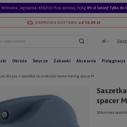
Wołowina, Jagnięcina i KEBZOO Flow zestawy 3x1kg
8% zł taniej! Tylko do 3
DARMOWA DOSTAWA
od 50,00 zł
Zalogu
zł
zki
Obroże
Smycze
Zabawki
Akcesoria
Pielęgnacja
czki dla psa
Saszetka na smakołyki Hunter trening spacer M
Saszetka
spacer 
Silikonowa saszetk