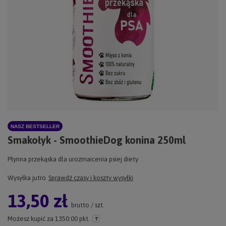
NASZ BESTSELLER
Smakołyk - SmoothieDog konina 250ml
Płynna przekąska dla urozmaicenia psiej diety
Wysyłka
jutro
Sprawdź czasy i koszty wysyłki
13,50 zł
brutto
/
szt.
Możesz kupić za
1350.00 pkt.