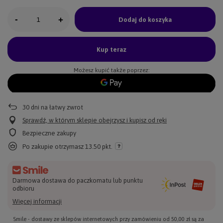
-
+
Dodaj do koszyka
Kup teraz
Możesz kupić także poprzez:
30
dni na łatwy zwrot
Sprawdź, w którym sklepie obejrzysz i kupisz od ręki
Bezpieczne zakupy
Po zakupie otrzymasz
13.50 pkt.
Darmowa dostawa do paczkomatu lub punktu
odbioru
Więcej informacji
Smile - dostawy ze sklepów internetowych przy zamówieniu od
50,00 zł
są za