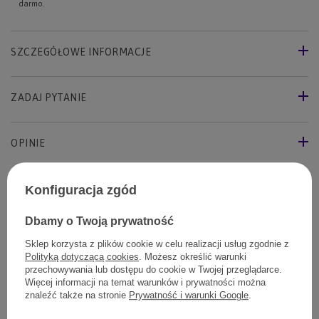
darmo.
SZCZEGÓŁOWE INFORMACJE
ZADAJ PYTANIE
OPINIE
Konfiguracja zgód
Twój pies to polubi
Dbamy o Twoją prywatność
Sklep korzysta z plików cookie w celu realizacji usług zgodnie z
Polityką dotyczącą cookies
. Możesz określić warunki
przechowywania lub dostępu do cookie w Twojej przeglądarce.
Więcej informacji na temat warunków i prywatności można
znaleźć także na stronie
Prywatność i warunki Google
.