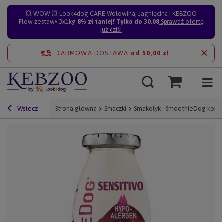
💥 WOW 💥 Look4dog CARE Wołowina, Jagnięcina i KEBZOO
Flow zestawy 3x1kg
8% zł taniej! Tylko do 30.08
Sprawdź ofertę
już dziś!
DARMOWA DOSTAWA
od 50,00 zł
Wstecz
Strona główna
Smaczki
Smakołyk - SmoothieDog koni