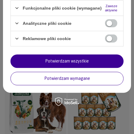
Zawsze
Funkcjonalne pliki cookie (wymagane)
aktywne
Analityczne pliki cookie
Sucha karma Look4dog CARE
Smaczki dla psa 100% małży
Wołowina bez zbóż i kurczaka 12 kg
nowozelandzkich dla psa 70 g
Reklamowe pliki cookie
249,00 zł
17,89 zł
31500
pkt.
1789
pkt.
Potwierdzam wszystkie
Dodaj do koszyka
Dodaj do koszyka
Potwierdzam wymagane