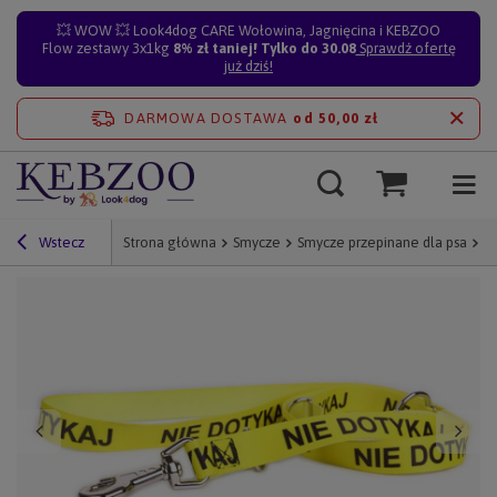
💥 WOW 💥 Look4dog CARE Wołowina, Jagnięcina i KEBZOO
Flow zestawy 3x1kg
8% zł taniej! Tylko do 30.08
Sprawdź ofertę
już dziś!
DARMOWA DOSTAWA
od 50,00 zł
Wstecz
Strona główna
Smycze
Smycze przepinane dla psa
Sm