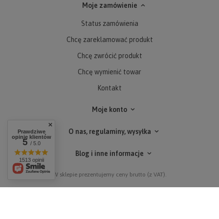
Moje zamówienie
Status zamówienia
Chcę zareklamować produkt
Chcę zwrócić produkt
Chcę wymienić towar
Kontakt
Moje konto
O nas, regulaminy, wysyłka
Prawdziwe
opinie klientów
5
/ 5.0
Blog i inne informacje
1513 opinii
W sklepie prezentujemy ceny brutto (z VAT).