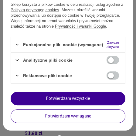
Sklep korzysta z plików cookie w celu realizacji usług zgodnie z
Polityką dotyczącą cookies
. Możesz określić warunki
SZCZEGÓŁOWE INFORMACJE
przechowywania lub dostępu do cookie w Twojej przeglądarce.
Więcej informacji na temat warunków i prywatności można
znaleźć także na stronie
Prywatność i warunki Google
.
ZADAJ PYTANIE
Zawsze
Funkcjonalne pliki cookie (wymagane)
aktywne
OPINIE
Analityczne pliki cookie
Reklamowe pliki cookie
Polecane
Regulowana smycz w nowojorskie graffiti
50,49 zł
(Zniżka 6%)
Potwierdzam wszystkie
47,46 zł
4746
pkt.
Potwierdzam wymagane
Smycz dla psa przepinana piękne kolory 20/220
54,89 zł
(Zniżka 6%)
51,60 zł