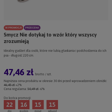
W PROMOCJI
PRZECENA
Smycz Nie dotykaj to wzór który wszyscy
zrozumieją
Idealny gadżet dla osób, które nie lubią głaskania i podchodzenia do ich
psa - długość 220 cm.
47,46 zł
brutto
/
szt.
Najniższa cena produktu w okresie 30 dni przed wprowadzeniem obniżki:
46,45 zł
+2%
Cena regularna:
50,49 zł
-6%
Do końca promocji:
22
16
15
15
dni
godzin
minut
sekund