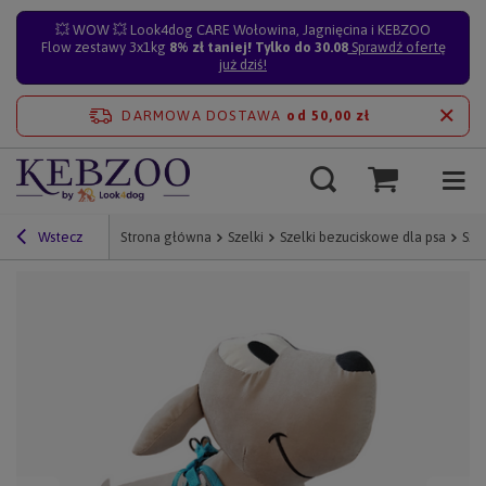
💥 WOW 💥 Look4dog CARE Wołowina, Jagnięcina i KEBZOO
Flow zestawy 3x1kg
8% zł taniej! Tylko do 30.08
Sprawdź ofertę
już dziś!
DARMOWA DOSTAWA
od 50,00 zł
Wstecz
Strona główna
Szelki
Szelki bezuciskowe dla psa
Sze