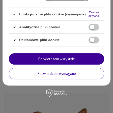
odbioru
Więcej informacji
Zawsze
Funkcjonalne pliki cookie (wymagane)
aktywne
Smile - dostawy ze sklepów internetowych przy zamówieniu od
50,00 zł
są za
darmo.
Analityczne pliki cookie
SZCZEGÓŁOWE INFORMACJE
Reklamowe pliki cookie
ZADAJ PYTANIE
Potwierdzam wszystkie
OPINIE
Potwierdzam wymagane