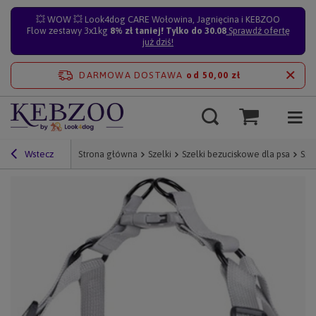
💥 WOW 💥 Look4dog CARE Wołowina, Jagnięcina i KEBZOO
Flow zestawy 3x1kg
8% zł taniej! Tylko do 30.08
Sprawdź ofertę
już dziś!
DARMOWA DOSTAWA
od 50,00 zł
Wstecz
Strona główna
Szelki
Szelki bezuciskowe dla psa
Sze