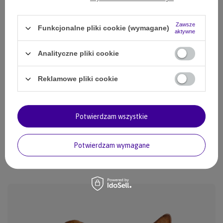
odbioru
Więcej informacji
Zawsze
Funkcjonalne pliki cookie (wymagane)
aktywne
Smile - dostawy ze sklepów internetowych przy zamówieniu od
50,00 zł
są za
darmo.
Analityczne pliki cookie
SZCZEGÓŁOWE INFORMACJE
Reklamowe pliki cookie
ZADAJ PYTANIE
Potwierdzam wszystkie
OPINIE
Potwierdzam wymagane