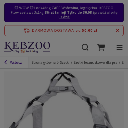
💥 WOW 💥 Look4dog CARE Wołowina, Jagnięcina i KEBZOO
Flow zestawy 3x1kg
8% zł taniej! Tylko do 30.08
Sprawdź ofertę
już dziś!
DARMOWA DOSTAWA
od 50,00 zł
Wstecz
Strona główna
Szelki
Szelki bezuciskowe dla psa
Sze