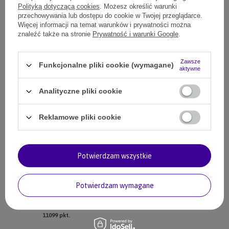
Polityką dotyczącą cookies
. Możesz określić warunki
OPINIE
przechowywania lub dostępu do cookie w Twojej przeglądarce.
Więcej informacji na temat warunków i prywatności można
znaleźć także na stronie
Prywatność i warunki Google
.
Polecane
Zawsze
Funkcjonalne pliki cookie (wymagane)
aktywne
Ubranko dla psa kurtka na jesienne dni zielone XXL
115,99 zł
Analityczne pliki cookie
11599
pkt.
Ubranko dla psa kurtka jesienna kolor czerwony M
Reklamowe pliki cookie
90,99 zł
9099
pkt.
Ubranko dla psa kurtka jesienna kolor szary M
Potwierdzam wszystkie
90,99 zł
9099
pkt.
Potwierdzam wymagane
Ubranko dla psa kurtka kolor szary XL
110,99 zł
11099
pkt.