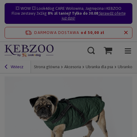
💥 WOW 💥 Look4dog CARE Wołowina, Jagnięcina i KEBZOO
Flow zestawy 3x1kg
8% zł taniej! Tylko do 30.08
Sprawdź ofertę
już dziś!
DARMOWA DOSTAWA
od 50,00 zł
Wstecz
Strona główna
Akcesoria
Ubranka dla psa
Ubranko dl