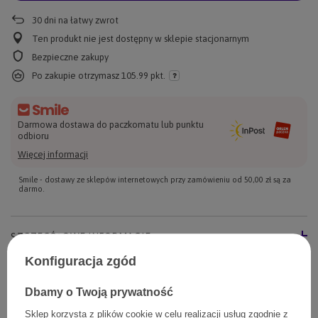
30
dni na łatwy zwrot
Ten produkt nie jest dostępny w sklepie stacjonarnym
Bezpieczne zakupy
Po zakupie otrzymasz
105.99 pkt.
Darmowa dostawa do paczkomatu lub punktu
odbioru
Więcej informacji
Smile - dostawy ze sklepów internetowych przy zamówieniu od
50,00 zł
są za
darmo.
SZCZEGÓŁOWE INFORMACJE
Konfiguracja zgód
ZADAJ PYTANIE
Dbamy o Twoją prywatność
Sklep korzysta z plików cookie w celu realizacji usług zgodnie z