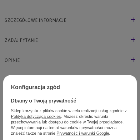
SZCZEGÓŁOWE INFORMACJE
ZADAJ PYTANIE
OPINIE
Twój pies to polubi
Konfiguracja zgód
Dbamy o Twoją prywatność
Sklep korzysta z plików cookie w celu realizacji usług zgodnie z
Polityką dotyczącą cookies
. Możesz określić warunki
przechowywania lub dostępu do cookie w Twojej przeglądarce.
Więcej informacji na temat warunków i prywatności można
znaleźć także na stronie
Prywatność i warunki Google
.