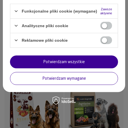
Zawsze
Funkcjonalne pliki cookie (wymagane)
aktywne
Analityczne pliki cookie
Karma Look4dog CARE łosoś pstrąg
Sucha karma Look4dog CARE Indyk i
mała rasa 2 kg
bataty 12 kg
73,00 zł
299,00 zł
Reklamowe pliki cookie
79,00 zł
28100
pkt.
19500
pkt.
Dodaj do koszyka
Dodaj do koszyka
Potwierdzam wszystkie
Potwierdzam wymagane