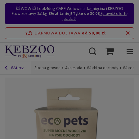
💥 WOW 💥 Look4dog CARE Wołowina, Jagnięcina i KEBZOO
Flow zestawy 3x1kg
8% zł taniej! Tylko do 30.08
Sprawdź ofertę
już dziś!
DARMOWA DOSTAWA
od 50,00 zł
Wstecz
Strona główna
Akcesoria
Worki na odchody
Woreczki