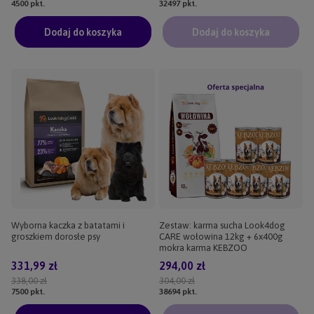
4500
pkt.
32497
pkt.
Dodaj do koszyka
Dodaj do koszyka
Wyborna kaczka z batatami i
Zestaw: karma sucha Look4dog
groszkiem dorosłe psy
CARE wołowina 12kg + 6x400g
mokra karma KEBZOO
331,99 zł
294,00 zł
338,00 zł
304,00 zł
7500
pkt.
38694
pkt.