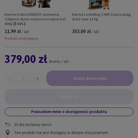
Karma mokra KEBZOO wołowina
Karma Look4dog CARE łosoś pstrąg
cielęcina dynia nasiona konopne kryl
duża rasa 12 kg
400g
(
3
szt.)
11,99 zł
353,00 zł
/ szt.
/ szt.
Produkt niedostępny.
379,00 zł
brutto
/
szt.
-
+
Dodaj do koszyka
Kup teraz
Powiadom mnie o dostępności produktu
30
dni na łatwy zwrot
Ten produkt nie jest dostępny w sklepie stacjonarnym