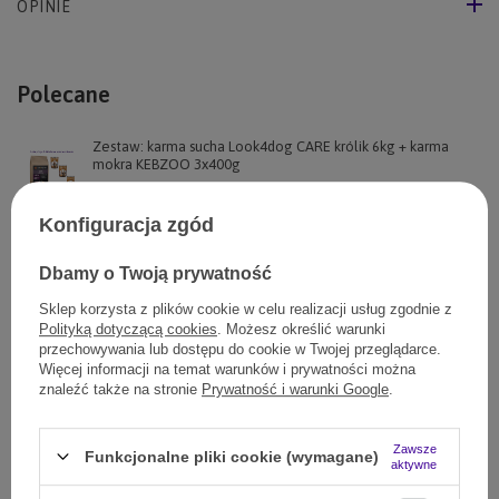
OPINIE
Polecane
Zestaw: karma sucha Look4dog CARE królik 6kg + karma
mokra KEBZOO 3x400g
272,97 zł
11897
pkt.
Konfiguracja zgód
Zestaw: Karma Look4dog CARE Dziczyzna 12kg + 3x400g
KEBZOO
Dbamy o Twoją prywatność
360,45 zł
Sklep korzysta z plików cookie w celu realizacji usług zgodnie z
11097
pkt.
Polityką dotyczącą cookies
. Możesz określić warunki
przechowywania lub dostępu do cookie w Twojej przeglądarce.
Karma Look4dog CARE jagnięcina mała rasa + KEBZOO
Więcej informacji na temat warunków i prywatności można
jagnięcina 3x400g
znaleźć także na stronie
Prywatność i warunki Google
.
229,00 zł
11302
pkt.
Zawsze
Funkcjonalne pliki cookie (wymagane)
Karma Look4dog CARE Łosoś i pstrąg 6 kg + KEBZOO
aktywne
jagnięcina 3x400g