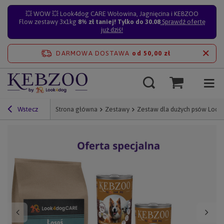
💥 WOW 💥 Look4dog CARE Wołowina, Jagnięcina i KEBZOO
Flow zestawy 3x1kg
8% zł taniej! Tylko do 30.08
Sprawdź ofertę
już dziś!
DARMOWA DOSTAWA
od 50,00 zł
Wstecz
Strona główna
Zestawy
Zestaw dla dużych psów Look