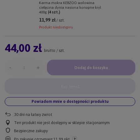
Karma mokra KEBZOO wołowina
cielęcina dynia nasiona konopne kryl
400g
(
4
szt.)
11,99 zł
/ szt.
Produkt niedostępny.
44,00 zł
brutto
/
szt.
-
+
Dodaj do koszyka
Kup teraz
Powiadom mnie o dostępności produktu
30
dni na łatwy zwrot
Ten produkt nie jest dostępny w sklepie stacjonarnym
Bezpieczne zakupy
Po zakupie otrzymasz
11.99 pkt.