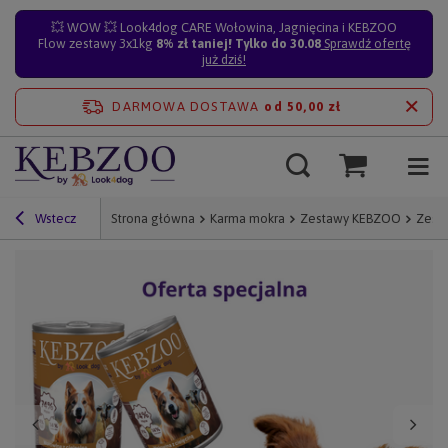
💥 WOW 💥 Look4dog CARE Wołowina, Jagnięcina i KEBZOO
Flow zestawy 3x1kg
8% zł taniej! Tylko do 30.08
Sprawdź ofertę
już dziś!
DARMOWA DOSTAWA
od 50,00 zł
Wstecz
Strona główna
Karma mokra
Zestawy KEBZOO
Zesta