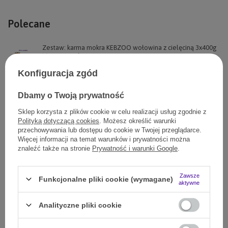
Polecane
Zestaw: karma mokra KEBZOO wołowina z cielęciną 3x400g
i żwacze wołowe
65,00 zł
Konfiguracja zgód
7597
pkt.
Dbamy o Twoją prywatność
Zestaw: karma mokra KEBZOO wołowina cielęcina dynia
nasiona konopne 6x400g
Sklep korzysta z plików cookie w celu realizacji usług zgodnie z
65,00 zł
Polityką dotyczącą cookies
. Możesz określić warunki
7194
pkt.
przechowywania lub dostępu do cookie w Twojej przeglądarce.
Więcej informacji na temat warunków i prywatności można
Zestaw: Karma sucha Look4dog CARE wołowina 5kg +
znaleźć także na stronie
Prywatność i warunki Google
.
3x400g KEBZOO karma mokra
139,00 zł
(Zniżka 7%)
129,00 zł
Zawsze
Funkcjonalne pliki cookie (wymagane)
aktywne
35097
pkt.
Zestaw: karma mokra KEBZOO wołowina cielęcina 400g plus
Analityczne pliki cookie
żwacze wołowe 250g
26,90 zł