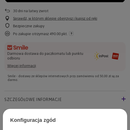
30
dni na łatwy zwrot
Sprawdź, w którym sklepie obejrzysz i kupisz od ręki
Bezpieczne zakupy
Po zakupie otrzymasz
490.00 pkt.
Darmowa dostawa do paczkomatu lub punktu
odbioru
Więcej informacji
Smile - dostawy ze sklepów internetowych przy zamówieniu od
50,00 zł
są za
darmo.
SZCZEGÓŁOWE INFORMACJE
ZADAJ PYTANIE
Konfiguracja zgód