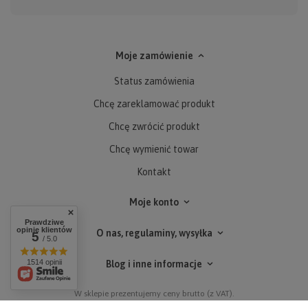
Moje zamówienie
Status zamówienia
Chcę zareklamować produkt
Chcę zwrócić produkt
Chcę wymienić towar
Kontakt
Moje konto
Prawdziwe
opinie klientów
O nas, regulaminy, wysyłka
5
/ 5.0
1514 opinii
Blog i inne informacje
W sklepie prezentujemy ceny brutto (z VAT).