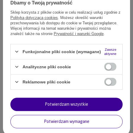
Dbamy o Twoją prywatność
OPINIE
Sklep korzysta z plików cookie w celu realizacji usług zgodnie z
Polityką dotyczącą cookies
. Możesz określić warunki
przechowywania lub dostępu do cookie w Twojej przeglądarce.
Więcej informacji na temat warunków i prywatności można
Polecane
znaleźć także na stronie
Prywatność i warunki Google
.
Zestaw karma Look4dog CARE Jeleń z łososiem 2x6kg +
Omega-3
Zawsze
Funkcjonalne pliki cookie (wymagane)
aktywne
489,00 zł
19000
pkt.
Analityczne pliki cookie
Zestaw karma sucha Look4dog CARE wołowina 2x5kg
214,00 zł
(Zniżka 5%)
Reklamowe pliki cookie
204,00 zł
63000
pkt.
Zestaw: karma Look4dog CARE jeleń i kaczka 2PAK: 2x2kg
Potwierdzam wszystkie
150,00 zł
(Zniżka 6%)
141,00 zł
14100
pkt.
Potwierdzam wymagane
Zestaw: karma Look4dog CARE jeleń i królik 2PAK: 2x2kg