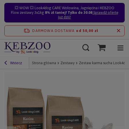
💥 WOW 💥 Look4dog CARE Wołowina, Jagnięcina i KEBZOO
Flow zestawy 3x1kg
8% zł taniej! Tylko do 30.08
Sprawdź ofertę
już dziś!
DARMOWA DOSTAWA
od 50,00 zł
Wstecz
Strona główna
Zestawy
Zestaw karma sucha Look4dog