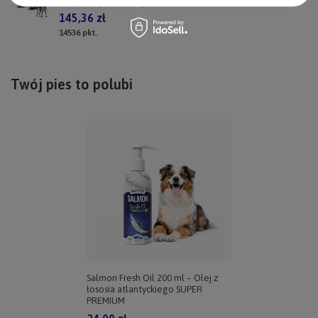
158,00 zł
(Zniżka 8%)
145,36 zł
14536
pkt.
Twój pies to polubi
Salmon Fresh Oil 200 ml – Olej z
łososia atlantyckiego SUPER
PREMIUM