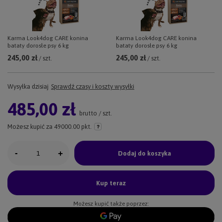
Karma Look4dog CARE konina
Karma Look4dog CARE konina
bataty dorosłe psy 6 kg
bataty dorosłe psy 6 kg
245,00 zł
245,00 zł
/ szt.
/ szt.
Wysyłka
dzisiaj
Sprawdź czasy i koszty wysyłki
485,00 zł
brutto
/
szt.
Możesz kupić za
49000.00 pkt.
-
+
Dodaj do koszyka
Kup teraz
Możesz kupić także poprzez: